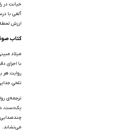
خیانت در را
آلفی با در
ارزش لحظه‌
کتاب صوتی
میلاد مبینی
با اجرای دق
روایت هر یک
تلخیِ جدایی
ترجمه‌ی روا
یک‌دست، دلن
چندصداییِ د
می‌نشاند.