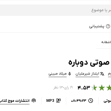
پشتیبانی
شقانه
صوتی دوباره
م
ایلناز شیرعلیان
میلاد مبینی
★
★
۴.۵۳
۱۹ رای
۱۳ نظر
●
انتشارات موج کتاب
وتی
08:49:23
MP3