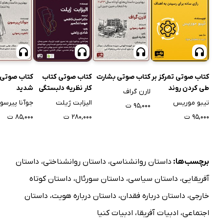
کتاب صوتی تمرکز بر
کتاب صوتی بشارت
کتاب صوتی کتاب
کتاب صوتی
طی کردن روند
کار نظریه دلبستگی
شدید
لارن گراف
برای زوج‌ها
تیبو موریس
الیزابت ژیلت
جوآنا پیرسو
۹۵,۰۰۰ ت
۹۵,۰۰۰ ت
۲۸۰,۰۰۰ ت
۸۵,۰۰۰ ت
برچسب‌ها:
داستان روانشناسی
،
داستان روانشناختی
،
داستان
آفریقایی
،
داستان سیاسی
،
داستان سورئال
،
داستان کوتاه
خارجی
،
داستان درباره فقدان
،
داستان درباره هویت
،
داستان
اجتماعی
،
ادبیات آفریقا
،
ادبیات کنیا