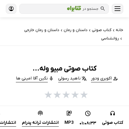
جستجو در
خانه
کتاب‌ صوتی
داستان و رمان
داستان و رمان خارجی
›
›
›
روانشناسی
›
کتاب صوتی مبیو وله...
اکویری ودور
ناهید رسولی
نگین آقا امینی ها
★
★
★
★
★
کتاب صوتی
MP3
انتشارات ترانه پدرام
انتشارات 
01:08:33