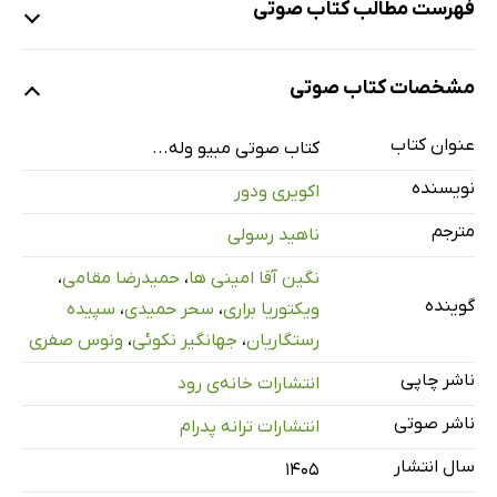
فهرست مطالب کتاب صوتی
نمونه
مشخصات کتاب صوتی
عنوان کتاب
معرفی و پیشگفتار
کتاب صوتی مبیو وله...
4 دقیقه
نویسنده
اکویری ودور
قسمت اول
26 دقیقه
مترجم
ناهید رسولی
قسمت دوم
32 دقیقه
نگین آقا امینی ها
،
حمیدرضا مقامی
،
نگاهی به داستان؛ سرکوب، سرخوردگی و احساس گناه
6 دقیقه
گوینده
ویکتوریا براری
،
سحر حمیدی
،
سپیده
رستگاریان
،
جهانگیر نکوئی
،
ونوس صفری
ناشر چاپی
انتشارات خانه‌ی رود
ناشر صوتی
انتشارات ترانه پدرام
سال انتشار
۱۴۰۵