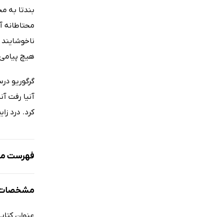
بندتا به م
محتاطانه آن
هیچ پیامی 
آنیا رفت آن
کرد. درد ز
فهرست مط
نمونه
مشخصات 
عنوان کتاب
فصل یک