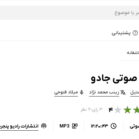
پشتیبانی
شقانه
صوتی جادو
تیل
زینب محمد نژاد
میلاد فتوحی
★
★
۴
۳ رای
۲ نظر
●
انتشارات رادیو پنجره
وتی
12:20:43
MP3