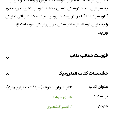
چندین بار ملتمسانه از او خواستند نیایش را رها کند و خود را
به سربازان سخت‌کوشش، نشان دهد تا موجب تقویت روحیه‌ى
آنان شود، اما آیا در اثر وحشت بود یا عبادت، که تا وقتى نیایش
را به پایان نرساند از ظاهر شدن در برابر ارتش خود، امتناع
ورزید.
فهرست مطالب کتاب
1: والدین
مشخصات کتاب الکترونیک
2: دوران کودکى
3: تزار ایوان چهارم
عنوان کتاب
کتاب ایوان مخوف (سرگذشت تزار چهارم)
4: اصلاحات
نویسنده
هانری تروایا
5: غازان
مترجم
آ. افسر کشمیری
6: بیمارى و پیامدهاى آن