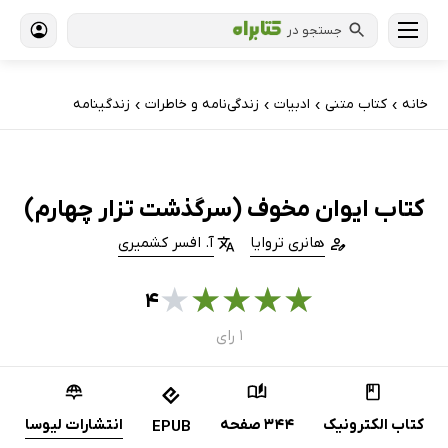
جستجو در
خانه
کتاب‌ متنی
ادبیات
زندگی‌نامه و خاطرات
زندگینامه
›
›
›
›
کتاب ایوان مخوف (سرگذشت تزار چهارم)
هانری تروایا
آ. افسر کشمیری
★
★
★
★
★
۴
۱ رای
کتاب الکترونیک
344 صفحه
انتشارات لیوسا
EPUB