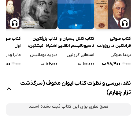
کتاب صوتی
کتاب بزرگترین
کتاب صوتی ا
کتاب کلنل پسیان و
فرانکلین د. روزولت
اشتباه انیشتین:
اول
ناسیونالیسم انقلابی
زندگینامه نابغه‌ای
در ایران
برندا هاوگن
دیوید بودانیس
مایرا ودرلی
استفانی کرونین
جایز‌الخطا
۷۸,۴۰۰ ت
۱۰۴,۰۰۰ ت
۷۸,۴۰۰ 
۱۰۰,۰۰۰ ت
۱۱۲۰۰۰
۱۱۲۰۰۰
نقد، بررسی و نظرات کتاب ایوان مخوف (سرگذشت
تزار چهارم)
هیچ نظری برای این کتاب ثبت نشده است.