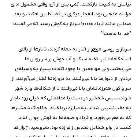
نیایش به کلیسا بازگشت. کمى پس از آن، وقتى مشغول اداى
مراسم مذهبى بود، انفجار دیگرى در فضا طنین افکند، و بعد
صدایى مانند فریاد 100000 سرباز به گوش رسید که مى‌گفتند:
"خدا با ماست!"
سربازان روسى موج‌وار آغاز به حمله کردند، تاتارها از بالاى
استحکامات تیر، تخته سنگ و آب جوش بر سر روس‌ها
مى‌ریختند، ولى مهاجمین با وجود تلفات بسیار به وسیله‌ى
نردبان از دیوارها بالا مى‌رفتند، به دروازه‌ها فشار مى‌آوردند، از
سر و کول همرزمانشان بالا مى‌رفتند تا از شکاف‌ها وارد شهر
شوند، سپس شمشیر در دست با مدافعانى که خیلى زود ناچار
به عقب‌نشینى شدند، به مبارزه پرداختند. چکاچاک شمشیرها
که به هم مى‌خورد، و فریاد و ضجه‌ها به گوش ایوان که در
کلیسا در برابر شمایل مقدس زانو زده بود، نمى‌رسید. ژنرال‌ها