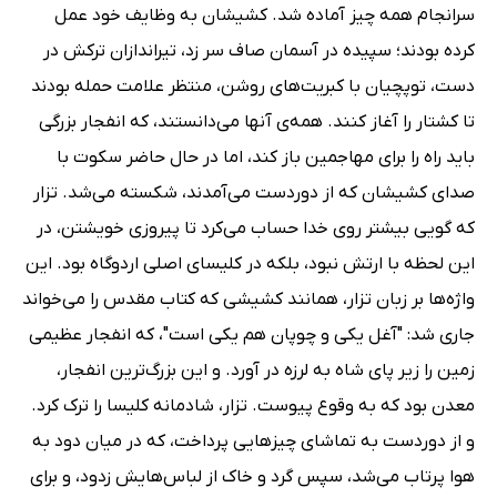
سرانجام همه چیز آماده شد. کشیشان به وظایف خود عمل
کرده بودند؛ سپیده در آسمان صاف سر زد، تیراندازان ترکش در
دست، توپچیان با کبریت‌هاى روشن، منتظر علامت حمله بودند
تا کشتار را آغاز کنند. همه‌ى آنها مى‌دانستند، که انفجار بزرگى
باید راه را براى مهاجمین باز کند، اما در حال حاضر سکوت با
صداى کشیشان که از دوردست مى‌آمدند، شکسته مى‌شد. تزار
که گویى بیشتر روى خدا حساب مى‌کرد تا پیروزى خویشتن، در
این لحظه با ارتش نبود، بلکه در کلیساى اصلى اردوگاه بود. این
واژه‌ها بر زبان تزار، همانند کشیشى که کتاب مقدس را مى‌خواند
جارى شد: "آغل یکى و چوپان هم یکى است"، که انفجار عظیمى
زمین را زیر پاى شاه به لرزه در آورد. و این بزرگ‌ترین انفجار،
معدن بود که به وقوع پیوست. تزار، شادمانه کلیسا را ترک کرد.
و از دوردست به تماشاى چیزهایى پرداخت، که در میان دود به
هوا پرتاب مى‌شد، سپس گرد و خاک از لباس‌هایش زدود، و براى