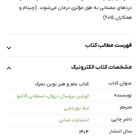
دردهای عضلانی به طور مؤثری درمان می‌شوند. (چیتام و
همکاران 2015)
فهرست مطالب کتاب
بخش 1: درد
مشخصات کتاب الکترونیک
01. درد و حرکت
02. نقاط ماشه‌ای
عنوان کتاب
کتاب علم و هنر نوین تحرک
03. ماساژ خود
نویسنده
اورلین بروسال دروال
،
استفانی گائنو
آیا ماساژ باید دردناک باشد؟
مترجم
لیلا یوزباشی
نوار خاصرهای درشت نئی
ناشر چاپی
انتشارات مبانی
از تکنیک ماساژ خود تا گرم کردن
04. مبارزه با درد
سال انتشار
۱۴۰۴