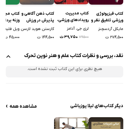
کتاب مدیریت
کتاب فیزیولوژی
کتاب ذهن آگاهی و
کتاب مجموع
رویدادهای ورزشی،
ورزشی تلفیق نظر و
پذیرش در ورزش
وزنه برداری 
تفریحی و جهانگردی
عمل 1
لری جی. آدامز
مایکل آردسچنز
کارستن هوید لارسن
ویل فلیمین
۳۹,۷۵۰ ت
۲۷۴,۵۰۰ ت
۱۴۴,۵۰۰ ت
۴۵,۰۰۰ ت
۷۹۵۰۰
نقد، بررسی و نظرات کتاب علم و هنر نوین تحرک
هیچ نظری برای این کتاب ثبت نشده است.
›
دیگر کتاب‌های لیلا یوزباشی
مشاهده همه