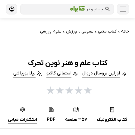
جستجو در
خانه
کتاب‌ متنی
عمومی
ورزش
علوم ورزشی
›
›
›
›
کتاب علم و هنر نوین تحرک
اورلین بروسال دروال
استفانی گائنو
لیلا یوزباشی
★
★
★
★
★
کتاب الکترونیک
357 صفحه
PDF
انتشارات مبانی