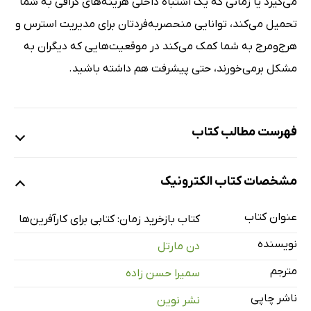
می‌گیرد یا زمانی که یک اشتباه داخلی هزینه‌های گزافی به شما
تحمیل می‌کند، توانایی منحصربه‌فردتان برای مدیریت استرس و
هرج‌ومرج به شما کمک می‌کند در موقعیت‌هایی که دیگران به
مشکل برمی‌خورند، حتی پیشرفت هم داشته باشید.
فهرست مطالب کتاب
یادداشت حامی
مشخصات کتاب الکترونیک
مقدمه: چگونه کسب‌وکار زندگی‌ام را نجات داد (و بعد تقریباً
نابودش کرد!)
عنوان کتاب
کتاب بازخرید زمان: کتابی برای کارآفرین‌ها
فصل 1: چگونه زندگی‌ام را بازخرید کنم
نویسنده
دن مارتل
فصل 2: ماتریس DRIP
مترجم
سمیرا حسن زاده
فصل 3: 5 قاتل زمان
ناشر چاپی
نشر نوین
فصل 4: 3 معامله‌ای که مهم‌اند