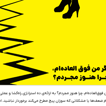
 فوق‌العاده‌ام، چرا هنوز مجردم؟ به ارائه‌ی ده استراتژی‌ راه‌گشا و ع
م ضعف‌ها یا مشکلاتی که سوزان پیج مطرح می‌کند برخوردار نباشید، ا