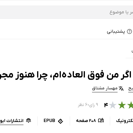
پشتیبانی
گر من فوق العاده‌ام، چرا هنوز مج
یج
مهسار مشتاق
★
★
۴
۹ رای
۶ نظر
●
انتشارات ابو
کترونیک
208 صفحه
EPUB