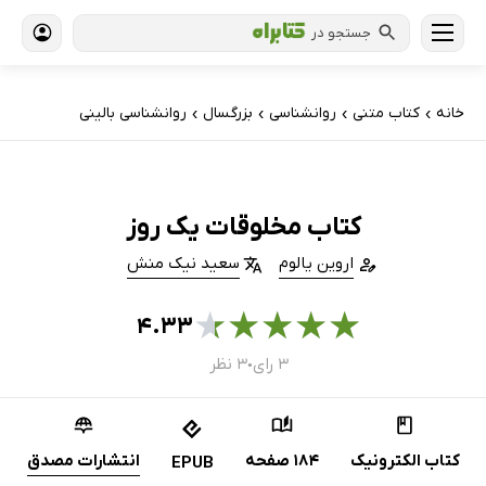
جستجو در
خانه
کتاب‌ متنی
روانشناسی
بزرگسال
روانشناسی بالینی
›
›
›
›
کتاب مخلوقات یک روز
اروین یالوم
سعید نیک منش
★
★
★
★
★
۴.۳۳
۳ رای
۳ نظر
●
کتاب الکترونیک
184 صفحه
انتشارات مصدق
EPUB