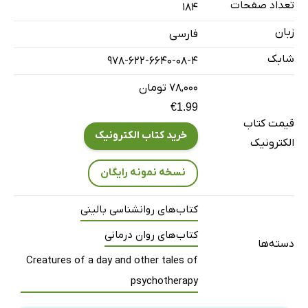
تعداد صفحات
184
10- مخلوقات یک روز
زبان
فارسی
پیوست
شابک
978-622-6640-08-4
۷۸,۰۰۰ تومان
€1.99
قیمت کتاب
خرید کتاب الکترونیک
الکترونیک
نسخه نمونه رایگان
کتاب‌های روانشناسی بالینی
کتاب‌های روان درمانی
دسته‌ها
Creatures of a day and other tales of
psychotherapy