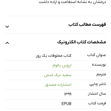
درخشان به نشانه استقامت و اراده داشت.
فهرست مطالب کتاب
1- درمان نامتعارف
مشخصات کتاب الکترونیک
2- واقعى‌بودن
3- آرابِسک
عنوان کتاب
کتاب مخلوقات یک روز
4- سپاسگزارم، مالى!
نویسنده
اروین یالوم
5- مرا محصور نکن!
مترجم
سعید نیک منش
6- وجه تمایز خود را با فرزندان، نشان دهید
ناشر چاپی
انتشارات مصدق
7- آرزوى دارابودن گذشته بهتر را از ذهن بران
8- به بیمارى مهلک لعنتى خودتان توجه کنید: کرنش در برابر
سال انتشار
۱۳۹۹
«الى»
فرمت کتاب
EPUB
9- سه بار گریستن