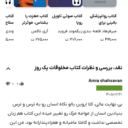
کتاب روانپزشکی
کتاب صوتی تاویل
کتاب مغزت را
کتاب صو
بالینی برای
رویا
بشناس، موثرتر
سلاح افر
دانشجویان پزشکی و
عمل کن
خودشیف
میرفرهاد قلعه بندی
زیگموند فروید
آری تاکمن
وندی بیه
پزشکان عمومی
۴۹۹,۰۰۰ ت
۳۰۶,۰۰۰ ت
۲۷۵,۰۰۰ ت
۲۹۵,۰۰۰ ت
نقد، بررسی و نظرات کتاب مخلوقات یک روز
Amia shahsavan
0
0
۱۴۰۵/۰۲/۲۱
بی نهایت عالی، کلا اروین یالو نکاه انسان رو به ترس و ترس
بنیادین انسان از مواجه مرگ رو تغییر میده این کتاب هم زبان
تخصصی نداشت و کاملا عامیانه و همزادپندارانه بود، من این