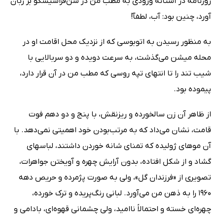
روزنامه در آستانه ورودى به مطب من در سن‌فراسیسکو بر زبان
آورد، چنین بود: آب، لطفآ!
به منظور رسیدن به اتوبوسى که از نزدیک محل اقامت او در
محله میشن مى‌گذشت، به سرعت دویده و دو سربالایى با
شیب تند را تا انتهاى تپه روسى که مطب من در آن قرار دارد،
پیموده بود.
از ظاهر آن زن سالخورده و ریزنقش، با پنج و دو دهم فوت
قامت، نشان مى‌داد که به مرتب‌بودن خود اهمیتى نمى‌دهد. با
آن موهاى ژولیده که تمناى شانه خوردن داشتند، لباسهاى
گشاد و از شکل افتاده، بدون آرایش چهره و آویختن جواهرات،
تصویرى از «فرزندان گل»، ولى به صورت پژمرده و حریص دهه
1960 را به ذهن من مى‌آورد. لبانى رنگ‌پریده و ترک خورده،
چهره‌اى خسته و احتمالاً ناامید، ولى چشمانى قهوه‌اى، بادامى و