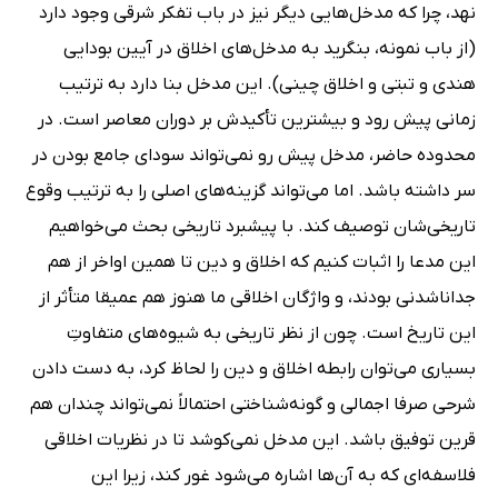
نهد، چرا که مدخل‌هایى دیگر نیز در باب تفکر شرقى وجود دارد
(از باب نمونه، بنگرید به مدخل‌هاى اخلاق در آیین بودایى
هندى و تبتى و اخلاق چینى). این مدخل بنا دارد به ترتیب
زمانى پیش رود و بیشترین تأکیدش بر دوران معاصر است. در
محدوده حاضر، مدخل پیش رو نمى‌تواند سوداى جامع بودن در
سر داشته باشد. اما مى‌تواند گزینه‌هاى اصلى را به ترتیب وقوع
تاریخى‌شان توصیف کند. با پیشبرد تاریخى بحث مى‌خواهیم
این مدعا را اثبات کنیم که اخلاق و دین تا همین اواخر از هم
جداناشدنى بودند، و واژگان اخلاقى ما هنوز هم عمیقا متأثر از
این تاریخ است. چون از نظر تاریخى به شیوه‌هاى متفاوتِ
بسیارى مى‌توان رابطه اخلاق و دین را لحاظ کرد، به دست دادن
شرحى صرفا اجمالى و گونه‌شناختى احتمالاً نمى‌تواند چندان هم
قرین توفیق باشد. این مدخل نمى‌کوشد تا در نظریات اخلاقى
فلاسفه‌اى که به آن‌ها اشاره مى‌شود غور کند، زیرا این