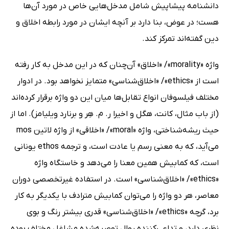
دانشنامه پیشاپیش شامل مدخل‌هایى خاص در مورد آن‌ها
هست؛ در عوض، بنا دارد بر آنچه ایشان در مورد رابطه اخلاق و
دین گفته‌اند تمرکز کند.
واژه «morality»/ «اخلاق» آن‌چنان که در این مدخل به کار رفته
است از «ethics»/ «اخلاق‌شناسى» متمایز نخواهد بود. در ادوار
مختلف فیلسوفان انواع تقابل‌ها میان این دو واژه برقرار کرده‌اند
(از باب مثال، کانت، هگل و اخیرا ر. م. هِر و برنارد ویلیامز). اما از
حیث ریشه‌شناختى، واژه «moral»/ «اخلاقى» از واژه لاتین mos
مى‌آید، که به معنى رسم یا عادت است، و ترجمه ethos یونانى
است، که کمابیش همین معنا را مى‌دهد و خاستگاه واژه
«ethics»/ «اخلاق‌شناسى» است. در استفاده غیرتخصصى دوران
معاصر، هر دو واژه را مى‌توان کمابیش مترادف با یکدیگر به کار
برد، گرچه «ethics»/ «اخلاق‌شناسى» قدرى بیشتر رنگ و بوى
نظرى دارد، و تداعى‌کننده روال توصیه‌شده مشاغل مختلف بوده