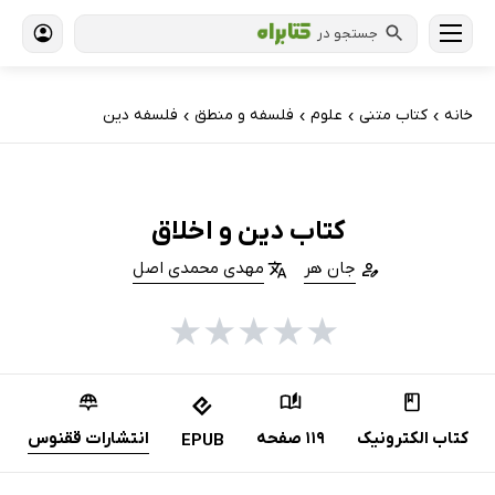
جستجو در
خانه
کتاب‌ متنی
علوم
فلسفه و منطق
فلسفه دین
›
›
›
›
کتاب دین و اخلاق
جان هر
مهدی محمدی اصل
★
★
★
★
★
کتاب الکترونیک
119 صفحه
انتشارات ققنوس
EPUB