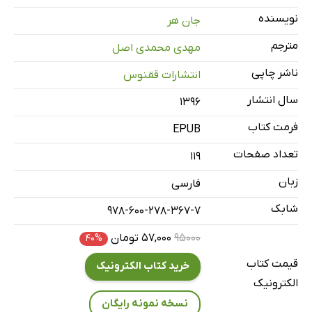
2: کتاب مقدس عبرى و عهد جدید
نویسنده
جان هر
3: قرون وسطى
مترجم
مهدی محمدی اصل
4: فلسفه مدرن
ناشر چاپی
انتشارات ققنوس
5: فلسفه معاصر
کتابنامه
سال انتشار
۱۳۹۶
واژه‌نامه انگلیسى به فارسى
فرمت کتاب
EPUB
نمایه
تعداد صفحات
119
زبان
فارسی
شابک
978-600-278-367-7
۹۵۰۰۰
۵۷,۰۰۰ تومان
۴۰%
قیمت کتاب
خرید کتاب الکترونیک
الکترونیک
نسخه نمونه رایگان