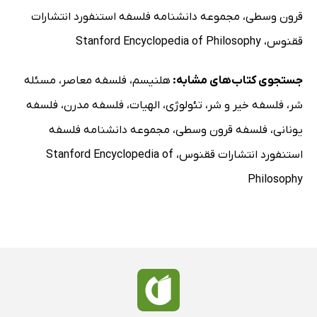
قرون وسطی
،
مجموعه دانشنامه فلسفه استنفورد انتشارات
ققنوس
،
Stanford Encyclopedia of Philosophy
جستجوی کتاب‌های مشابه:
هلنیسم
،
فلسفه معاصر
،
مسئله
شر
،
فلسفه خیر و شر
،
تئولوژی
،
الهیات
،
فلسفه مدرن
،
فلسفه
یونانی
،
فلسفه قرون وسطی
،
مجموعه دانشنامه فلسفه
استنفورد انتشارات ققنوس
،
Stanford Encyclopedia of
Philosophy