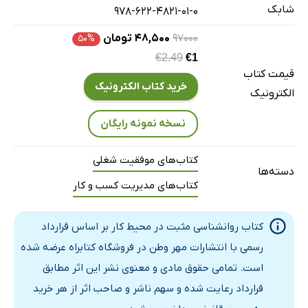
شابک
978-622-4821-01-0
قلدری در محیط کار با ایده‌هایی برای حمایت از بزرگسالان
رفاه در محیط کار با ایده‌هایی برای سلامت فضای کسب
۹۷۰۰۰
۴۸,۵۰۰ تومان
۵۰%
€2.49
€1
راهکارهایی برای ایجاد محیط کاری شادتر
قیمت کتاب
روانشناسی صنعتی
خرید کتاب الکترونیک
الکترونیک
رفتار سازمانی مثبت
نسخه نمونه رایگان
مدیریت استرس در محیط کار
اندازه گیری قاطعیت در محیط کار
کتاب‌های موفقیت شغلی
انجام تمرینات قاطعیت
دسته‌ها
کتاب‌های مدیریت کسب و کار
مهارت‌های جرات ورزی در درمان
کمک به یک معتاد به کار در درمان
کتاب روانشناسی مثبت در محیط کار بر اساس قرارداد
قاطعیت در روانشناسی
رسمی با انتشارات مهر وطن در فروشگاه کتابراه عرضه شده
قیاسی بر ایجاد رضایت شغلی
است. تمامی حقوق مادی و معنوی نشر این اثر مطابق
عاملیتی برای زیست کارکنان شادتر
قرارداد رعایت شده و سهم ناشر و صاحب اثر از هر خرید
اهمیت تیم سازی در محیط کار