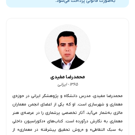
به‌صورت قانونی پرداخت می‌شود.
رضایت شغلی و چرایی اهمیت آن
غلبه بر سندرم متقلب
راه‌هایی برای دادن بازخورد منفی، مثبت
قدرت عدم انطباق یا انحراف مثبت
اهمیت روابط مثبت در محیط کار
شایعات مثبت
روانشناسی سازمانی مثبت
کارآفرینی
محمدرضا مفیدی
انعطاف پذیری یا تاب آوری در محیط کار
۱۳۶۵ - ایرانی
قاطعیت در محیط کار
محمدرضا مفیدی، مدرس دانشگاه و پژوهشگر ایرانی در حوزه‌ی
روانشناسی کار گروهی بر اساس عادت‌های تیمی موثر
معماری و شهرسازی است. او که یکی از اعضای انجمن معماران
نحوه ایجاد امنیت روانی در محیط کار
مالزی به‌شمار می‌آید، آثار تخصصی پرشماری را در عرصه‌ی هنر
معماری به نگارش درآورده است. کتاب‌های «دکوراسیون داخلی
ذهن آگاهی در محیط کار
به سبک التقاطی» و «روش تحقیق پیشرفته در معماری» از
منابع