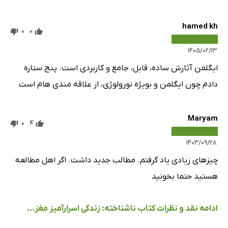
شناختنِ خود
آنچه انجام می‌دهد و آنچه انجام نمی‌دهد به این معناست که
hamed kh
0
0
از اجزای فیزیکی ساخته شده است
۱۴۰۵/۰۲/۱۳
از رنگ گذرنامه شما تا ویژگی‌های نوظهور
ایگلمن آثارش ساده، قابل، جامع و کاربردی است. پنج ستاره
یادداشت فصل هفتم
دادم چون ایگلمن و بویژه نورولوژی، از علاقه مندی هام است
ضمیمه
درباره نویسنده
Maryam
قدردانی و تشکر
0
4
۱۴۰۳/۰۹/۲۸
چیزهای زیادی یاد گرفتم. مطالب جدید داشت. اگر اهل مطالعه
هستید حتما بخونید
ادامه نقد و نظرات کتاب ناشناخته: زندگی اسرارآمیز مغز...