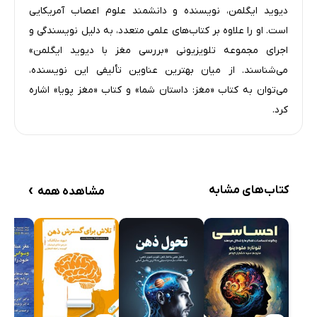
جانتان در آینده
دیوید ایگلمن، نویسنده و دانشمند علوم اعصاب آمریکایی
اولیس حال و آینده
است. او را علاوه بر کتاب‌های علمی متعدد، به دلیل نویسندگی و
اجرای مجموعه تلویزیونی «بررسی مغز با دیوید ایگلمن»
ساخته‌شده از ذهن‌های بسیار
می‌شناسند. از میان بهترین عناوین تألیفی این نویسنده،
ابداع مجدد و بی‌وقفه
می‌توان به کتاب «مغز: داستان شما» و کتاب «مغز پویا» اشاره
پایداری یک سیستم چندحزبی
کرد.
حفظ اتحاد: جنگ‌های مدنی در دموکراسی مغز
از چند تا یکی
اصلاً چرا هوشیاری داریم؟
›
توده‌ها
کتاب‌های مشابه
مشاهده همه
C3PO کجاست؟
یادداشت فصل پنجم
فصل ششم: چرا پرسش درباره گناهکار بودن اشتباه است
پرسش‌هایی در مورد مردِ روی برج
تغییر مغز، تغییر شخص