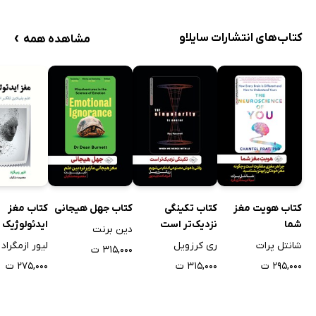
›
کتاب‌های انتشارات سایلاو
مشاهده همه
کتاب هویت مغز
کتاب تکینگی
کتاب جهل هیجانی
کتاب مغز
شما
نزدیک‌تر است
ایدئولوژیک
دین برنت
شانتل پرات
ری کرزویل
لیور ازمگراد
۳۱۵,۰۰۰ ت
۲۹۵,۰۰۰ ت
۳۱۵,۰۰۰ ت
۲۷۵,۰۰۰ ت