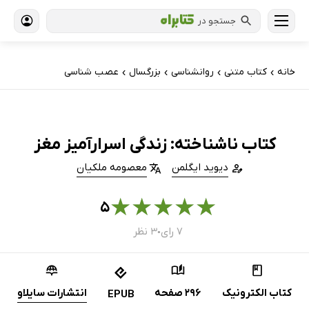
جستجو در
خانه
کتاب‌ متنی
روانشناسی
بزرگسال
عصب شناسی
›
›
›
›
کتاب ناشناخته: زندگی اسرارآمیز مغز
دیوید ایگلمن
معصومه ملکیان
★
★
★
★
★
۵
۷ رای
۳ نظر
●
کتاب الکترونیک
296 صفحه
انتشارات سایلاو
EPUB