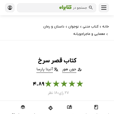
جستجو در
خانه
کتاب‌ متنی
نوجوان
داستان و رمان
›
›
›
معمایی و ماجراجویانه
›
کتاب قصر سرخ
جون هور
آنیتا پارسا
★
★
★
★
★
۴.۸۹
۲۷ رای
۱۸ نظر
●