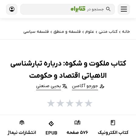
جستجو در
خانه
کتاب‌ متنی
علوم
فلسفه و منطق
فلسفه سیاسی
›
›
›
›
کتاب ملکوت و شکوه: درباره تبارشناسی
الاهیاتی اقتصاد و حکومت
جورجو آگامبن
یحیی صنعتی
★
★
★
★
★
کتاب الکترونیک
576 صفحه
انتشارات نیماژ
EPUB