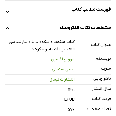
فهرست مطالب کتاب
یادداشت مترجم فارسی
مشخصات کتاب الکترونیک
یادداشت مترجمان ایتالیایی به انگلیسی
مقدمه‌ی مؤلف
کتاب ملکوت و شکوه: درباره تبارشناسی
عنوان کتاب
فصل اول: دو پارادایم
الاهیاتی اقتصاد و حکومت
فصل دوم: رمزوراز اقتصاد
نویسنده
جورجو آگامبن
فصل سوم: هستی و کنشگری
مترجم
یحیی صنعتی
فصل چهارم: سلطنت و حکومت
ناشر چاپی
انتشارات نیماژ
فصل پنجم: ماشین مشیّتی
سال انتشار
فصل ششم: فرشته‌شناسی و بوروکراسی
۱۴۰۱
فصل هفتم: قدرت و شکوه
فرمت کتاب
EPUB
فصل هشتم: دیرینه‌شناسی شکوه و جلال
تعداد صفحات
576
پیوست‌ها