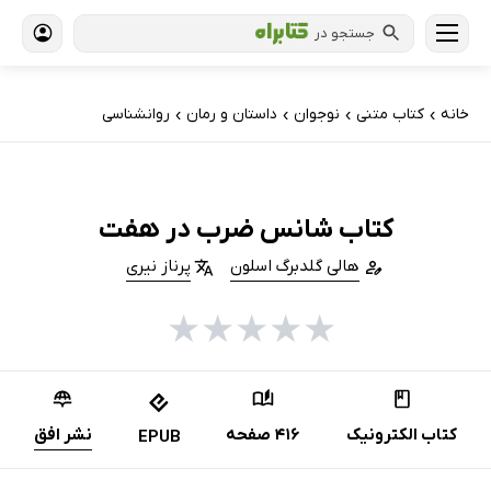
جستجو در
خانه
کتاب‌ متنی
نوجوان
داستان و رمان
روانشناسی
›
›
›
›
کتاب شانس ضرب در هفت
هالی گلدبرگ اسلون
پرناز نیری
★
★
★
★
★
کتاب الکترونیک
416 صفحه
نشر افق
EPUB