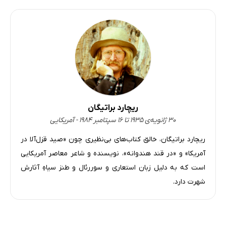
کشف غار
لی‌ملون، دور شو! ‌ای رود خروشان
تمساح‌ها، منهای گوشت دنده‌ی خوک
چهار زن و شوهر: یک تسلسل آمریکایی
بیدار شدن با صدای طبل
خداحافظ رُی اِرل، مواظب خودت باش
ریچارد براتیگان
با شاخه‌ی زیتون بر سر و پرچم‌ها در
۳۰ ژانویه‌ی ۱۹۳۵ تا ۱۶ سپتامبر ۱۹۸۴ - آمریکایی
تا یک فرجام اناری، سپس صد و هشتاد و شش هزار فرجام در
ریچارد براتیگان، خالق کتاب‌های بی‌نظیری چون «صید قزل‌آلا در
ثانیه!
آمریکا» و «در قند هندوانه»، نویسنده و شاعر معاصر آمریکایی
است که به دلیل زبان استعاری و سوررئال و طنز سیاهِ آثارش
شهرت دارد.