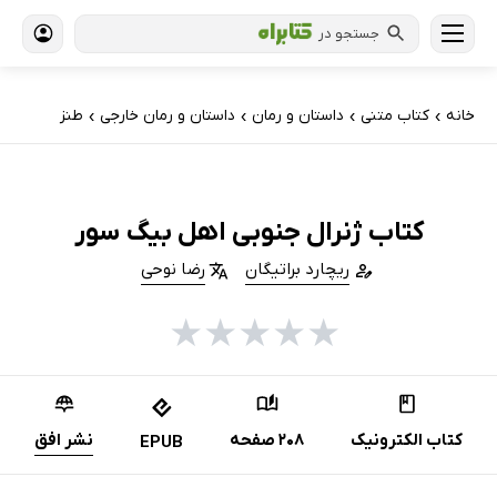
جستجو در
خانه
کتاب‌ متنی
داستان و رمان
داستان و رمان خارجی
طنز
›
›
›
›
کتاب ژنرال جنوبی اهل بیگ سور
ریچارد براتیگان
رضا نوحی
★
★
★
★
★
کتاب الکترونیک
208 صفحه
نشر افق
EPUB