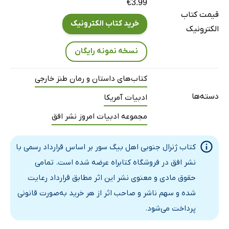
€3.99
قیمت کتاب
پایان کار شش دلار و هفتاد و دو سنت
خرید کتاب الکترونیک
الکترونیک
سفر به گیتسبورگ! سفر به گیتسبورگ
روز بزرگ
نسخه نمونه رایگان
موتورسیکلت
کتاب‌های داستان و رمان طنز خارجی
خداحافظی با قورباغه‌ها
دسته‌ها
ادبیات آمریکا
آداب تدخین
باز هم نبرد بیابان
مجموعه ادبیات امروز نشر افق
گوشت دنده‌ی خوکِ تمساح
هایکوی تمساحِ نبرد بیابان
کتاب ژنرال جنوبی اهل بیگ سور بر اساس قرارداد رسمی با
نشر افق در فروشگاه کتابراه عرضه شده است. تمامی
او همیشه کنار باغ می‌ایستد
حقوق مادی و معنوی نشر این اثر مطابق قرارداد رعایت
آن صدای دارق و دارق
شده و سهم ناشر و صاحب اثر از هر خرید به‌صورت قانونی
تاریخچه‌ی آمریکا بعد از جنگ بین ایالت‌ها
پرداخت می‌شود.
خیاط سن‌خوزه‌ایِ لی‌ملون
آتش بیگ‌سور