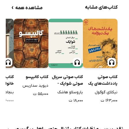
›
کتاب‌های مشابه
مشاهده همه
کتاب صوتی
کتاب صوتی سریال
کتاب کالیپسو
کتاب صو
یادداشت‌های یک
صوتی شوایک -
خانواده
دیوید سداریس
دیوانه و هفت قصه
قسمت هفتم
آدم کشته
نیکلای گوگول
یاروسلاو هاشک
بنجامین
۵۵,۰۰۰ ت
دیگر
۱۶۳,۰۰۰ ت
۱۸,۰۰۰ ت
۰۰
۲۴۰۰۰۰