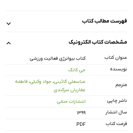
فهرست مطالب کتاب
بخش 1: اصول علم بیوانرژی
مشخصات کتاب الکترونیک
فصل 1: انرژی و سوخت‌وساز انرژی
انرژی
عنوان کتاب
کتاب بیوانرژی فعالیت ورزشی
انرژی مصرفی
نویسنده
جی کانگ
تغییر شکل انرژی
عباسعلی گائینی
،
جواد وکیلی
،
فاطمه
تبدیل انرژی در ورزش و فعالیت بدنی
مترجم
غفاریان سرکندی
فصل 2: سوخت‌وساز درشت‌مغذی‌ها هنگام فعالیت ورزشی
ناشر چاپی
انتشارات حتمی
کربوهیدرات
سال انتشار
چربی
۱۳۹۹
پروتئین و اسیدهای آمینه
فرمت کتاب
PDF
فصل 3: تنظیم سوخت‌وساز انرژی