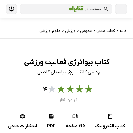
جستجو در
خانه
کتاب‌ متنی
عمومی
ورزش
علوم ورزشی
›
›
›
›
کتاب بیوانرژی فعالیت ورزشی
جی کانگ
عباسعلی گائینی
★
★
★
★
★
۴
۱ رای
۱ نظر
●
کتاب الکترونیک
215 صفحه
PDF
انتشارات حتمی