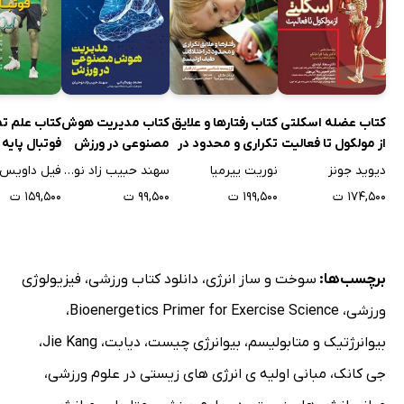
کتاب عضله اسکلتی
کتاب رفتارها و علایق
کتاب مدیریت هوش
کتاب علم تم
از مولکول تا فعالیت
تکراری و محدود در
مصنوعی در ورزش
فوتبال پایه
اختلالات طیف
دیوید جونز
نوریت ییرمیا
سهند حبیب زاد نوحیان
فیل داویس
اوتیسم
۱۷۴,۵۰۰ ت
۱۹۹,۵۰۰ ت
۹۹,۵۰۰ ت
۱۵۹,۵۰۰ ت
برچسب‌ها:
سوخت و ساز انرژی
،
دانلود کتاب ورزشی
،
فیزیولوژی
ورزشی
،
Bioenergetics Primer for Exercise Science
،
بیوانرژتیک و متابولیسم
،
بیوانرژی چیست
،
دیابت
،
Jie Kang
،
جی کانک
،
مبانی اولیه ی انرژی های زیستی در علوم ورزشی
،