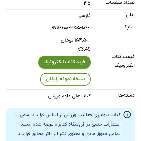
تعداد صفحات
215
مرور یک دستگاه کنترلی بیولوژیایی
زبان
فارسی
دستگاه‌های کنترلی عصبی و هورمونی
شابک
978-600-355-109-1
تنظیم سوخت‌وساز سوبسترا هنگام فعالیت ورزشی
بخش 2: کاربست بیوانرژی در فعالیت بدنی
۱۵۴,۵۰۰ تومان
فصل 4: سنجش سوخت وساز انرژی
€3.49
قیمت کتاب
راهبردهای آزمایشگاهی
خرید کتاب الکترونیک
الکترونیک
روش‌های میدانی
شاخص‌های ذهنی
نسخه نمونه رایگان
فصل 5: انرژی هزینه‌ای فعالیت‌های بدنی و ورزش‌ها
دسته‌ها
کتاب‌های علوم ورزشی
اصول انرژی مورد استفاده هنگام فعالیت ورزشی
انرژی هزینه‌ای هنگام فعالیت های ورزشی گوناگون
کتاب بیوانرژی فعالیت ورزشی بر اساس قرارداد رسمی با
محاسبه‌ی سوخت‌وسازی
انتشارات حتمی در فروشگاه کتابراه عرضه شده است.
فصل 6: راهبردهای فعالیت ورزشی ویژه‌ی افزایش انرژی
تمامی حقوق مادی و معنوی نشر این اثر مطابق قرارداد
هزینه‌ای