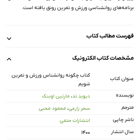
برنامه‌های روانشناسی ورزش و تمرین رونق یافته است.
فهرست مطالب کتاب
تقدیر و تشکر
مشخصات کتاب الکترونیک
مقدمه‌ی مترجمان
فصل 1: مقدمه ویراستار
کتاب چگونه روانشناس ورزش و تمرین
عنوان کتاب
فصل 2: روان‌شناس ورزش و تمرین چه ‌کاری انجام می‌ دهد؟
شویم
فصل 3: دانش‌آموخته‌ی رشته‌ی روان‌شناسی- گام بعدی
نویسنده
دیوید تد
،
مارتین اوبنک
فصل 4: کارآموزی
مترجم
سحر زارعی
،
محمود محبی
فصل 5: شروع فرایند
ناشر چاپی
انتشارات حتمی
فصل 6: فرصت‌ های شغلی
سال انتشار
۱۴۰۰