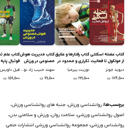
کتاب عضله اسکلتی
کتاب رفتارها و علایق
کتاب مدیریت هوش
کتاب علم تم
از مولکول تا فعالیت
تکراری و محدود در
مصنوعی در ورزش
فوتبال پایه
اختلالات طیف
دیوید جونز
نوریت ییرمیا
سهند حبیب زاد نوحیان
فیل داویس
اوتیسم
۱۷۴,۵۰۰ ت
۱۹۹,۵۰۰ ت
۹۹,۵۰۰ ت
۱۵۹,۵۰۰ ت
برچسب‌ها:
روانشناسی ورزش
،
جنبه های روانشناسی ورزش
،
اصول روانشناسی ورزشی
،
سلامت روان
،
ورزش و سلامتی بدن
،
روانشناس ورزشی
،
مجموعه روانشناسی ورزشی انتشارات حتمی