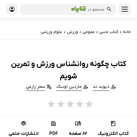
جستجو در
خانه
کتاب‌ متنی
عمومی
ورزش
علوم ورزشی
›
›
›
›
کتاب چگونه روانشناس ورزش و تمرین
شویم
دیوید تد
مارتین اوبنک
سحر زارعی
★
★
★
★
★
کتاب الکترونیک
82 صفحه
PDF
انتشارات حتمی