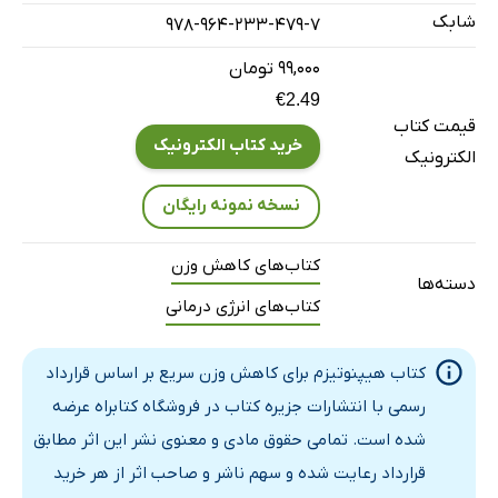
شابک
978-964-233-479-7
فصل 2- رابطه‌ات با غذا را درمان کن
مراقبه خوردن آگاهانه
۹۹,۰۰۰ تومان
تغییر طرز فکر
€2.49
قیمت کتاب
بر سد کاهش وزن خود غلبه کنید
خرید کتاب الکترونیک
الکترونیک
واقعیت فعلی را بپذیرید
انگیزه خود را پیدا کنید
نسخه نمونه رایگان
فصل 3- آرامش برای بهبود درمان جسمانی
کتاب‌های کاهش وزن
مراقبه آرامش‌بخش پاکسازی
دسته‌ها
کتاب‌های انرژی درمانی
فصل 4- آرامش تصویر بدن
نحوه انجام مراقبه تصویر بدن
کتاب هیپنوتیزم برای کاهش وزن سریع بر اساس قرارداد
بخش دوم
رسمی با انتشارات جزیره کتاب در فروشگاه کتابراه عرضه
فصل 1- مراقبه روزانه برای کاهش وزن
شده است. تمامی حقوق مادی و معنوی نشر این اثر مطابق
افسانه‌ها در مورد ذهن آگاهی
قرارداد رعایت شده و سهم ناشر و صاحب اثر از هر خرید
فواید مراقبه ذهن آگاهی