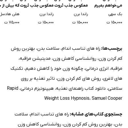
می‌خواهم بمیرم
معکوس جذب ثروت
معکوس جذب ثروت
که 
ولی باز هم هوس
جایزه برنده
بک سهی
راندا برن
راندا برن
هلن هادسل
دوکبوکی کرده‌ام -
۱۵۰,۰۰۰ ت
۱۵۰,۰۰۰ ت
۱۵۰,۰۰۰ ت
۷۵,۰۰۰ ت
جلد دوم
برچسب‌ها:
راه های تناسب اندام
،
سلامت بدن
،
بهترین روش
کم کردن وزن
،
روانشناسی کاهش وزن
،
مدیتیشن مراقبه
،
مراقبه
،
انرژی درمانی
،
چگونه وزن خود را کاهش دهیم
،
تکنیک
های لاغری
،
روش های کم کردن وزن
،
تاثیر تغذیه بر روی
سلامتی
،
دانلود کتاب راهنمای تغذیه
،
هیپنوتیزم درمانی
،
Rapid
Weight Loss Hypnosis
،
Samuel Cooper
جستجوی کتاب‌های مشابه:
راه های تناسب اندام
،
سلامت
بدن
،
بهترین روش کم کردن وزن
،
روانشناسی کاهش وزن