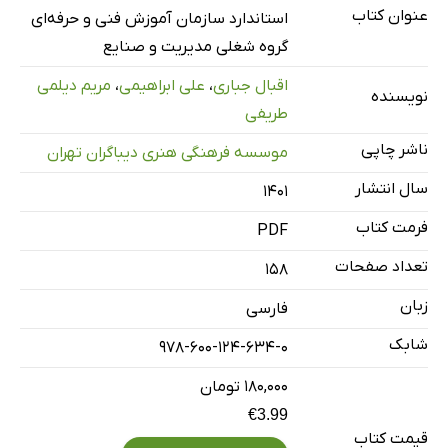
فصل چهارم: هزینه‌های کیفیت
عنوان کتاب
استاندارد سازمان آموزش فنی و حرفه‌ای‌
فصل پنجم: نمونه‌گیری
گروه شغلی مدیریت و صنایع
اقبال جباری
،
علی ابراهیمی
،
مریم دیلمی
نویسنده
طریفی
ناشر چاپی
موسسه فرهنگی هنری دیباگران تهران
سال انتشار
۱۴۰۱
فرمت کتاب
PDF
تعداد صفحات
158
زبان
فارسی
شابک
978-600-124-634-0
۱۸۰,۰۰۰ تومان
€3.99
قیمت کتاب