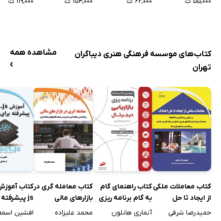
۵۵,۰۰۰ ت
۶۲,۰۰۰ ت
۱۵۴,۰۰۰ ت
۱۱۹,۰۰۰ ت
مشاهده همه
کتاب‌های موسسه فرهنگی هنری دیباگران
›
تهران
کتاب معاملات ملکی
کتاب راهنمای گام
کتاب معامله گری در
از ایجاد تا حل
به گام برنامه ریزی
بازارهای مالی
js پیشرفته 
اختلاف
بازاریابی دیجیتال
فرانت اند
حمیدرضا شرفی
آنماری هانلون
محمد علیزاده