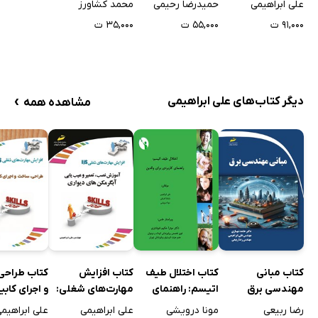
علی ابراهیمی
حمیدرضا رحیمی
محمد کشاورز
طراحی قالب‌های
خدماتی
۹۱,۰۰۰ ت
۵۵,۰۰۰ ت
۳۵,۰۰۰ ت
فلزی (برش، خم،
کشش)
›
دیگر کتاب‌های علی ابراهیمی
مشاهده همه
کتاب اختلال طیف
کتاب مبانی
کتاب افزایش
کتاب طراحی
اتیسم: راهنمای
مهندسی برق
مهارت‌های شغلی:
و اجرای کابی
کاربردی برای والدین
آموزش نصب، تعمیر
چوبی
مونا درویشی
رضا ربیعی
علی ابراهیمی
علی ابراهیم