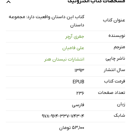
مشخصات کتاب الکترونیک
مسحور
تلگراف ملکه
کتاب این داستان واقعیت دارد: مجموعه
عنوان کتاب
کفش‌های پاشنه‌بلند
داستان
نخستین دیدار
نویسنده
جفری آرچر
خیانت
مترجم
علی فامیان
تلاش برای زنده‌ماندن
ناشر چاپی
انتشارات نیستان هنر
استعداد خدادادی
سال انتشار
فقط اعضا
۱۳۹۳
سیاست‌مدار بی‌سیاست
فرمت کتاب
EPUB
خوش‌اقبالی ایرلندی‌ها
تعداد صفحات
236
صحیح از نظر سیاسی
زبان
فارسی
به غریبه اعتماد مکن
شابک
978-964-337-743-4
سقوط
۵۳,۱۰۰ تومان