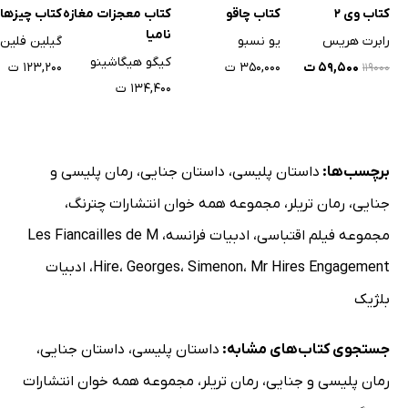
کتاب وی 2
کتاب چاقو
کتاب معجزات مغازه
کتاب چیزهای
نامیا
رابرت هریس
یو نسبو
گیلین فلین
کیگو هیگاشینو
۵۹,۵۰۰ ت
۳۵۰,۰۰۰ ت
۱۲۳,۲۰۰ ت
۱۱۹۰۰۰
۱۳۴,۴۰۰ ت
برچسب‌ها:
داستان پلیسی
،
داستان جنایی
،
رمان پلیسی و
جنایی
،
رمان تریلر
،
مجموعه همه خوان انتشارات چترنگ
،
مجموعه فیلم اقتباسی
،
ادبیات فرانسه
،
Les Fiancailles de M
Mr Hires Engagement
،
Simenon
،
Georges
،
Hire
،
ادبیات
بلژیک
جستجوی کتاب‌های مشابه:
داستان پلیسی
،
داستان جنایی
،
رمان پلیسی و جنایی
،
رمان تریلر
،
مجموعه همه خوان انتشارات