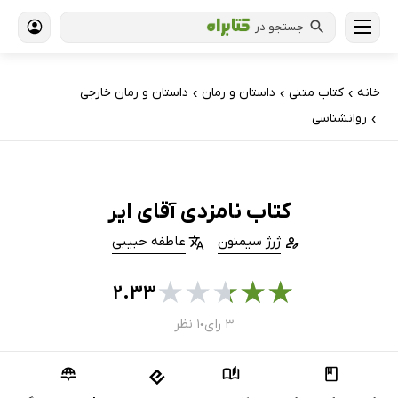
جستجو در
خانه
کتاب‌ متنی
داستان و رمان
داستان و رمان خارجی
›
›
›
روانشناسی
›
کتاب نامزدی آقای ایر
ژرژ سیمنون
عاطفه حبیبی
★
★
★
★
★
۲.۳۳
۳ رای
۱ نظر
●