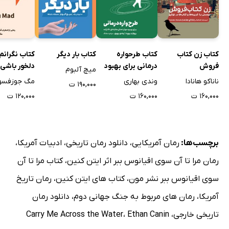
کتاب زن کتاب
کتاب طرحواره
کتاب بار دیگر
کتاب نگرانم 
فروش
درمانی برای بهبود
دلخور باشی
میچ آلبوم
مهارت‌های
ناناکو هانادا
وندی بهاری
مگ جوزفسو
۱۹۰,۰۰۰ ت
مقابله‌ای ناکارآمد
۱۶۰,۰۰۰ ت
۱۶۰,۰۰۰ ت
۱۲۰,۰۰۰ ت
برچسب‌ها:
رمان آمریکایی
،
دانلود رمان تاریخی
،
ادبیات آمریکا
،
رمان مرا تا آن سوی اقیانوس ببر اثر ایتن کنین
،
کتاب مرا تا آن
سوی اقیانوس ببر نشر مون
،
کتاب های ایتن کنین
،
رمان تاریخ
آمریکا
،
رمان های مربوط به جنگ جهانی دوم
،
دانلود رمان
تاریخی خارجی
،
Ethan Canin
،
Carry Me Across the Water