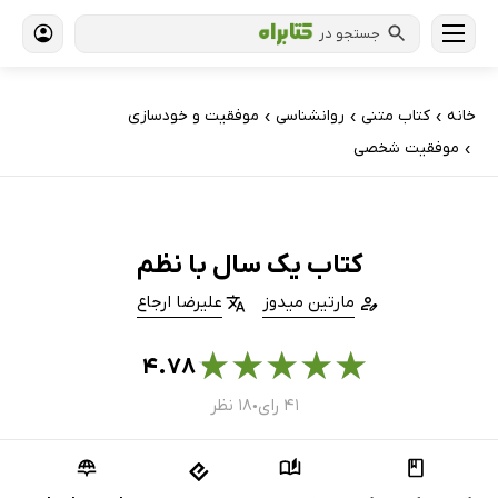
جستجو در
خانه
کتاب‌ متنی
روانشناسی
موفقیت و خودسازی
›
›
›
موفقیت شخصی
›
کتاب یک سال با نظم
مارتین میدوز
علیرضا ارجاع
★
★
★
★
★
۴.۷۸
۴۱ رای
۱۸ نظر
●