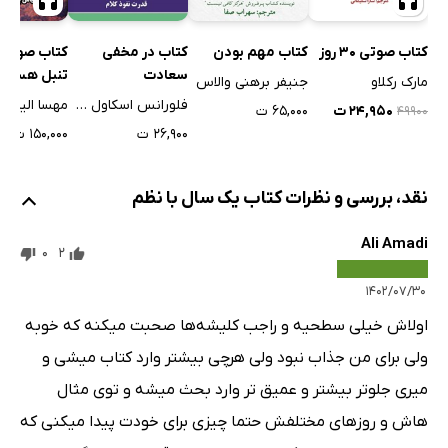
کتاب صوتی 30 روز
کتاب مهم بودن
کتاب در مخفی
کتاب صوتی 
سعادت
تنبل هستم
مارک رکلاو
جنیفر برهنی والاس
فلورانس اسکاول شین
مهسا الیاس 
۲۴,۹۵۰ ت
۶۵,۰۰۰ ت
۴۹۹۰۰
۲۶,۹۰۰ ت
۱۵۰,۰۰۰ ت
نقد، بررسی و نظرات کتاب یک سال با نظم
Ali Amadi
0
2
۱۴۰۲/۰۷/۳۰
اولاش خیلی سطحیه و راجب کلیشه‌ها صحبت میکنه که خوبه
ولی برای من جذاب نبود ولی هرچی بیشتر وارد کتاب میشی و
میری جلوتر بیشتر و عمیق تر وارد بحث میشه و توی مثال
هاش و روز‌های مختلفش حتما چیزی برای خودت پیدا میکنی که