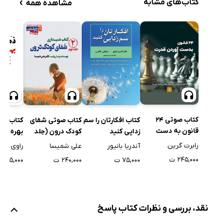
›
کتاب‌های مشابه
مشاهده همه
کتاب صوتی 24
کتاب افکارتان را سم
کتاب صوتی شفای
کتاب صو
قانون به دست
زدایی کنید
کودک درون (جلد
بهره وری
آوردن قدرت - جلد
دوم)
رابرت گرین
آندریا بانیور
علی شمیسا
راوی سار
اول
۲۴۵,۰۰۰ ت
۷۵,۰۰۰ ت
۲۴۰,۰۰۰ ت
۴۵,۰۰۰ ت
نقد، بررسی و نظرات کتاب پاسخ