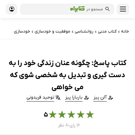
جستجو در
خانه
کتاب‌ متنی
روانشناسی
موفقیت و خودسازی
خودسازی
›
›
›
›
کتاب پاسخ: چگونه عنان زندگی خود را به
دست گیری و تبدیل به شخصی شوی که
می خواهی
آلن پیز
باربارا پیز
توحید فریدونی
★
★
★
★
★
۵
۱۶ رای
۸ نظر
●