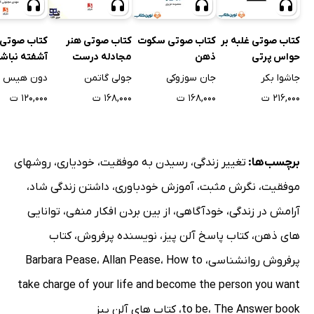
کتاب صوتی غلبه بر
کتاب صوتی سکوت
کتاب صوتی هنر
کتاب صوتی 
حواس پرتی
ذهن
مجادله درست
آشفته نباش
جاشوا بکر
جان سوزوکی
جولی گاتمن
دون هیس
۲۱۶,۰۰۰ ت
۱۶۸,۰۰۰ ت
۱۶۸,۰۰۰ ت
۱۲۰,۰۰۰ ت
برچسب‌ها:
تغییر زندگی
،
رسیدن به موفقیت
،
خودیاری
،
روشهای
موفقیت
،
نگرش مثبت
،
آموزش خودباوری
،
داشتن زندگی شاد
،
آرامش در زندگی
،
خودآگاهی
،
از بین بردن افکار منفی
،
توانایی
های ذهن
،
کتاب پاسخ آلن پیز
،
نویسنده پرفروش
،
کتاب
پرفروش روانشناسی
،
How to
،
Allan Pease
،
Barbara Pease
take charge of your life and become the person you want
The Answer book
،
to be
،
کتاب های آلن پیز