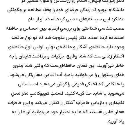
دکتر اِلیزابت فِلپس، استادِ روان‌شناس و علومِ عصبی در
دانشگاهِ نیویورک، زندگیِ حرفه‌ایِ خود را وقفِ مطالعه بر چگونگیِ
عملکردِ این سیستم‌های عصبی کرده است. او از علمِ
عصب‌شناسیِ شناختی برای بررسیِ ارتباطِ بینِ احساس و حافظه
استفاده کرده است. دکتر فِلپس متوجه شد که دو نوع حافظه
وجود دارد حافظه‌ی آشکار و حافظه‌ی نهان. اولین نوع حافظه‌ی
آشکار زمانی‌ست که شما وقایع، جزئیات و برداشت‌هایتان را به
خاطر می‌آورید. این همان حافظه‌ای‌ست که وقتی شما مِنوی
غذای رستوران را می‌خوانید باعثِ آب افتادنِ دهان‌تان می‌شود،
یا هنگامی که آهنگی قدیمی را گوش می‌دهید احساساتی
می‌شوید یا شاید حتا گریه کنید. قسمتِ هیپوکامپِ مغز محلِ
نگهداری و بازیابیِ خاطراتِ آشکار را کنترل می‌کند و این خاطرات
همان‌هایی هستند که ما به اختیارِ خود می‌توانیم آن‌ها را به
یاد آوریم.