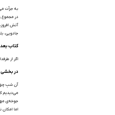
به جرأت می‌
آتش افروز، 
جادویی، بلی
کتاب بعد
اگر از طرفد
در بخشی ا
آن شبِ چها
می‌دیدیم ک
جوخه‌ی مهار
اما امکان ن