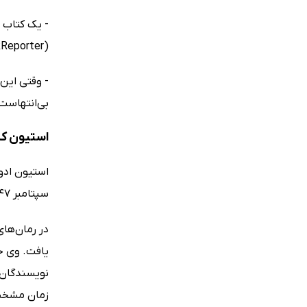
- یک کتاب ل
(BookReporter)
- وقتی این 
بی‌انتهاست. (ncisco Book Review
استیون کی
سپتامبر 1947 در ایالات پورتلند در امریکا به دنیا آمد.
در رمان‌ها
یافت. وی جو
نویسندگان 
زمان مشخص 