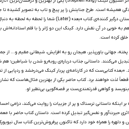
جدیدترین اثر استیون کینگ (Stephen King) یکی از به
گی همیشه است. طرح جنایتش را پر پیچ و تاب به تصویر کشیده تا ج
می‌آورد. داستان درگیر کننده‌ی کتاب «بعد» (ter
 به خوبی در آن نقش دارد. کینگ این دو ژانر را با قلم استادانه‌اش 
 خلق کرده است.
پخته، جهانی باورپذیر، هیجان رو به افزایش، شیطانی مقیم و... از جم
بدیل می‌کنند. داستانی جذاب درباره‌ی روبه‌رو شدن با شیاطین؛ هم ش
ند. «بعد» کتابی‌ست که در کارنامه‌ی پربار کینگ می‌درخشد و ردپایی از ت
قطعاً لذت خواهند برد. کتاب حاضر یکی از بهترین مثال‌هاست که نشان
بنویسد و گواهی قدرتمندی‌ست بر قصه‌گویی بی‌نظیر او.
بر اینکه داستانی ترسناک و پر از جزییات را روایت می‌کند، درامی احسا
ه اثری حیرت‌آور و نفس‌گیر تبدیل کرده است. داستان کتاب حاضر با م
 و دلهره را همراه خود دارد که تاکنون پرفروش‌ترین کتاب سال نیو