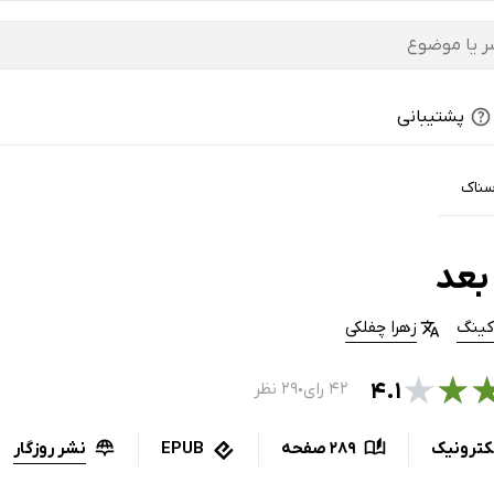
پشتیبانی
سناک
بعد
کینگ
زهرا چفلکی
★
★
۴.۱
۴۲ رای
۲۹ نظر
●
نشر روزگار
کترونیک
289 صفحه
EPUB