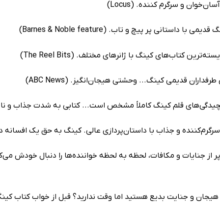
ان‌خوان و سرگرم کننده. (Locus)
ی با داستانی پر پیچ و تاب. (Barnes & Noble feature)
ته‌ترین کتاب‌های کینگ با ژانرهای مختلف. (The Reel Bits)
 طرفداران قدیمی کینگ... وحشتی هیجان‌انگیز. (ABC News)
گی‌های قلم کینگ کاملاً مشخص است... کتابی به شدت جذاب و ناب. (n’s World Magazine
گرم‌کننده و جذاب با داستا‌ن‌پردازی عالی. کینگ به حق یک افسانه‌ در ادبیات اس
هیجان و جنایت بدیع هستید اما وقت ندارید؟ قبل از خواب کتاب کینگ 