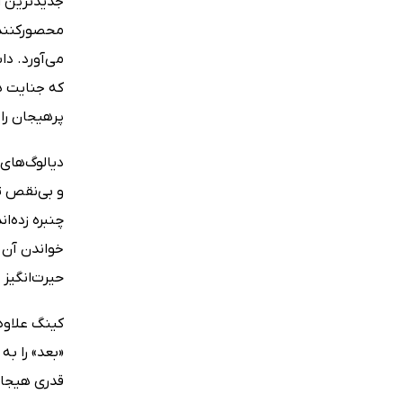
محصور‌کنند
که جنایت هم
پرهیجان را
دیالوگ‌های 
و بی‌نقص ت
چنبره زده‌ا
خواندن آن 
حیرت‌انگیز 
کینگ علاوه 
«بعد» را ب
قدری هیجان