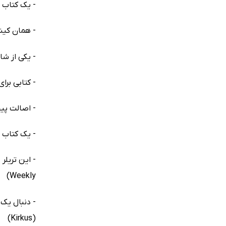
- یک کتاب آس
- همان کینگ قدیم
- یکی از شایس
- کتابی برای
- اصالت پیچید
- یک کتاب سر
Weekly)
- دنبال یک 
(Kirkus)