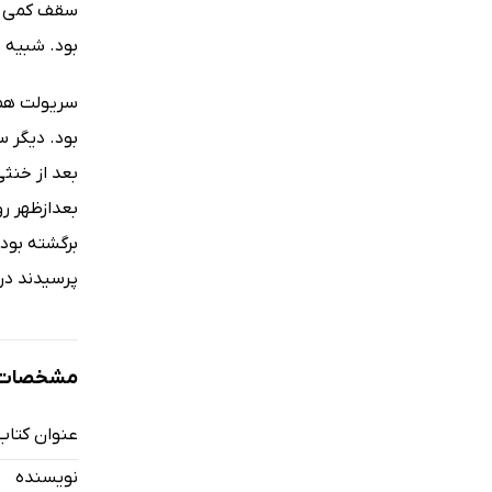
سقف کمی شل
بود. شبیه 
سریولت همه
بود. دیگر س
بعدازظهر ر
برگشته بودی
پرسیدند در
مشخصات ک
عنوان کتاب
نویسنده