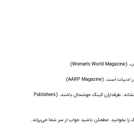
Woma)
ت. (AARP Magazine)
- این تریلر پر از جنایات و مکافات، لحظه به لحظه خواننده‌ها را دنبال خودش می‌کشاند. طرفداران کینگ خوشحال باشند. (Publishers
را بخوانید. مطمئن باشید خواب از سر شما می‌پراند.