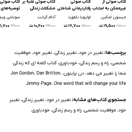
کتاب صوتی از
کتاب صوتی
کتاب صوتی غلبه بر
کتاب صوتی
غیرممکن به اجتناب
رفتاردرمانی شناختی
مشکلات زندگی
توصیه‌های 
ناپذیر
برای کادر در
جیسون لمکین
اولیویا تلفورد
آدام گرانت
سوباشی ویج
۱۹,۵۰۰ ت
۱۷,۷۰۰ ت
۱۰,۲۰۰ ت
۱۱,۷۰۰ ت
۳۹۰۰۰
۳۴۰۰۰
۵۹۰۰۰
۶۵۰۰۰
برچسب‌ها:
تغییر در خود
،
تغییر زندگی
،
تغییر خود
،
موفقیت
شخصی
،
راه و رسم زندگی
،
خودباوری
،
کتاب کلمه ای که زندگی
شما را تغییر می دهد
،
دن برایتون
،
،
Dan Britton
،
Jon Gordon
Jimmy Page
،
One word that will change your life
جستجوی کتاب‌های مشابه:
تغییر در خود
،
تغییر زندگی
،
تغییر
خود
،
موفقیت شخصی
،
راه و رسم زندگی
،
خودباوری