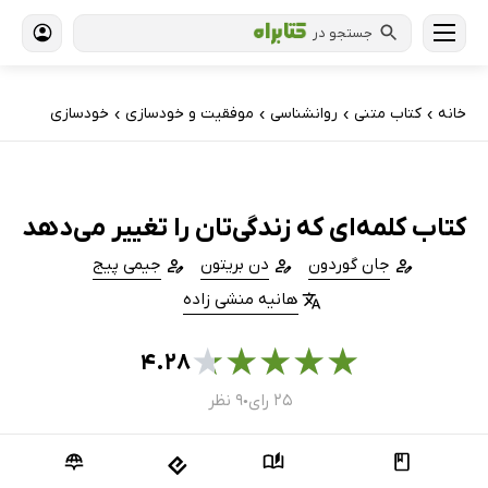
جستجو در
خانه
کتاب‌ متنی
روانشناسی
موفقیت و خودسازی
خودسازی
›
›
›
›
کتاب کلمه‌ای‌ که زندگی‌تان را تغییر می‌دهد
جان گوردون
دن بریتون
جیمی پیج
هانیه منشی زاده
★
★
★
★
★
۴.۲۸
۲۵ رای
۹ نظر
●