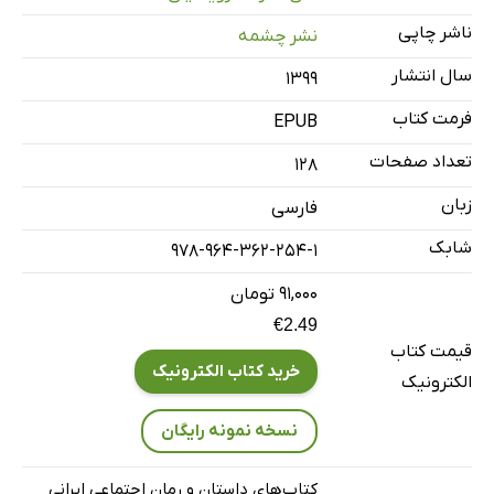
باغچه‌ى کوچک
ناشر چاپی
نشر چشمه
بى
سال انتشار
۱۳۹۹
ننه جان چه شده؟
عمو بزرگه
فرمت کتاب
EPUB
بیمارى
تعداد صفحات
128
حمام
زبان
فارسی
صلح
شابک
978-964-362-254-1
آب پاش
۹۱,۰۰۰ تومان
€2.49
قیمت کتاب
خرید کتاب الکترونیک
الکترونیک
نسخه نمونه رایگان
کتاب‌های داستان و رمان اجتماعی ایرانی