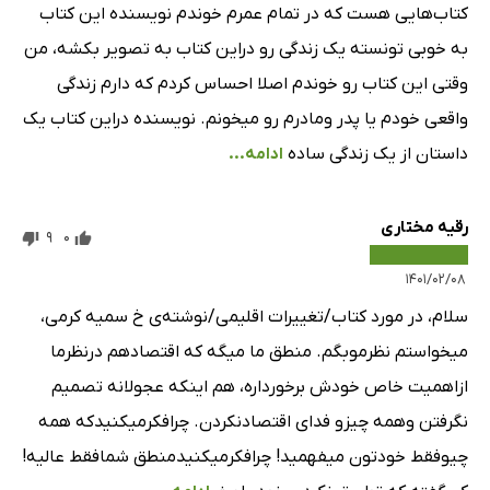
کتاب‌هایی هست که در تمام عمرم خوندم نویسنده این کتاب
به خوبی تونسته یک زندگی رو دراین کتاب به تصویر بکشه، من
وقتی این کتاب رو خوندم اصلا احساس کردم که دارم زندگی
واقعی خودم یا پدر ومادرم رو میخونم. نویسنده دراین کتاب یک
داستان از یک زندگی ساده
ادامه...
رقیه مختاری
9
0
۱۴۰۱/۰۲/۰۸
سلام، در مورد کتاب/تغییرات اقلیمی/نوشته‌ی خ سمیه کرمی،
میخواستم نظرموبگم. منطق ما میگه که اقتصادهم درنظرما
ازاهمیت خاص خودش برخورداره، هم اینکه عجولانه تصمیم
نگرفتن وهمه چیزو فدای اقتصادنکردن. چرافکرمیکنیدکه همه
چیوفقط خودتون میفهمید! چرافکرمیکنیدمنطق شمافقط عالیه!