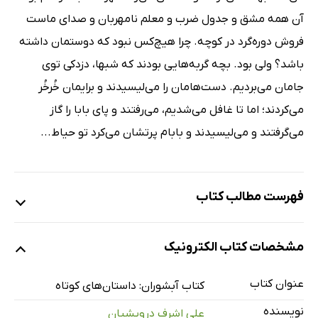
آن همه مشق و جدول ضرب و معلم نامهربان و صدای ماست
فروش دوره‌گرد در کوچه. چرا هیچ‌کس نبود که دوستمان داشته
باشد؟ ولی بود. بچه گربه‌هایی بودند که شبها، دزدکی توی
جامان می‌بردیم. دست‌هامان را می‌لیسیدند و برایمان خُرخُر
می‌کردند؛ اما تا غافل می‌شدیم، می‌رفتند و پای بابا را گاز
می‌گرفتند و می‌لیسیدند و بابام پرتشان می‌کرد تو حیاط...
فهرست مطالب کتاب
خانه‌ى ما
مشخصات کتاب الکترونیک
دو ماهى در نقلدان
بیالون
عنوان کتاب
کتاب آبشوران: داستان‌های کوتاه
ماهى‌ها و غازها
نویسنده
علی اشرف درویشیان