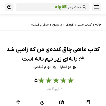
جستجو در
خانه
کتاب‌ متنی
کودک
داستان
سرگرم کننده
›
›
›
›
کتاب ماهی چاق گنده‌ی من که زامبی شد
4: باله‌ای زیر نیم باله است
مو اهارا
الهام فیاضی
★
★
★
★
★
۵
۲ رای
۲ نظر
●