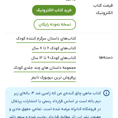
قیمت کتاب
فصل 16: ماجراجویان بی‌باک در مقبره‌ی گمشده
خرید کتاب الکترونیک
الکترونیک
فصل 17: کار ناتمام مومیایی
مسابقات خفن فرهنگی و ورزشی
نسخه نمونه رایگان
فصل 1: دوباره در دل جاده
کتاب‌های داستان سرگرم کننده کودک
فصل 2: لات و لوت کیست
کتاب‌های کودک 6 تا 8 سال
فصل 3: یک روز خوب برای باخت
دسته‌ها
فصل 4: درجا، چرخش، پرش
کتاب‌های کودک 9 تا 12 سال
فصل 5: روز از نو، خباثت از نو
مجموعه داستان های چند جلدی کودک
فصل 6: به‌جای خود، آماده، زامبی!
پرفروش ترین نیویورک تایمز
فصل 7: برنده‌ی خوش‌شانس
فصل 8: مسابقه‌ی زورکی
کتاب ماهی چاق گنده‌ی من که زامبی شد 4: باله‌ای زیر
فصل 9: ماهی فِش‌فِشو روی خط پایان
نیم باله است بر اساس قرارداد رسمی با انتشارات پرتقال
فصل 10: پرتاب به قصد مدال طلا
در فروشگاه کتابراه عرضه شده است. تمامی حقوق مادی و
فصل 11: یک گاز جانانه از قهرمان
معنوی نشر این اثر مطابق قرارداد رعایت شده و سهم ناشر