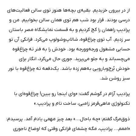
از در بیرون خزیدیم. بقیه‌ی بچه‌ها هنوز توی سالن فعالیت‌های
درسی بودند. قرار بود شب هم توی همان سالن بخوابیم. من و
پرادیپ راهمان را کج کردیم و به قسمت نمایشگاه مصر باستان
سر زدیم. آب توی چراغ‌قوه، شالاپ‌وشولوپ می‌کرد. فرانکی آن تو
حسابی مشغول ورجه‌وورجه بود. خودش را به فنر ته چراغ‌قوه
می‌چسباند و به جلو می‌پرید. جوری حال می‌کرد، انگار برای
خودش بُرج‌وبارویی به‌هم زده باشد. یک‌دفعه ته چراغ‌قوه با نور
سبز روشن شد.
پرادیپ آرام در گوشم گفت: «وای اینجا رو ببین! چراغ‌قوه‌ای با
تکنولوژی ماهی‌قرمز زامبی، ساخت تام و پرادیپ.»
ذوق‌مرگ گفتم: «چه باحال...» بعد چیز مهمی یادم آمد. پرسیدم:
«اممم... پرادیپ، مگه چشمای فرانکی وقتی که اوضاع ناجوری