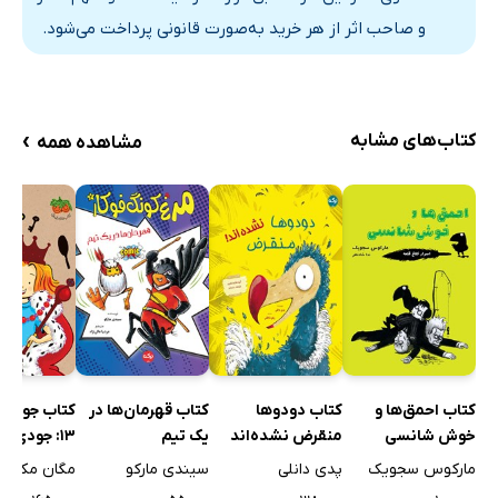
و صاحب اثر از هر خرید به‌صورت قانونی پرداخت می‌شود.
فصل 12: تعقیب و گریز خفن زامبی‌وار
فصل 13: علم ورزش
فصل 14: فرانکی، قهرمان جهان
فصل 15: آیا ماهی ما به آخر خط رسید؟
›
کتاب‌های مشابه
مشاهده همه
فصل 16: پایان خوش انتظار
فصل 17: پرادیپ خوش‌شانس می‌شود
ماهی چاق گنده‌ی من که زامبی شد (ماهی خیلی ژوراسیکی)
فصل 1: فقط دو بار شنا می‌کنیم
کتاب احمق‌ها و
کتاب دودوها
کتاب قهرمان‌ها در
کتاب جودی
خوش شانسی
منقرض نشده‌اند
یک تیم
13: جودی م
می‌شود
مارکوس سجویک
پدی دانلی
سیندی مارکو
مگان مک دون