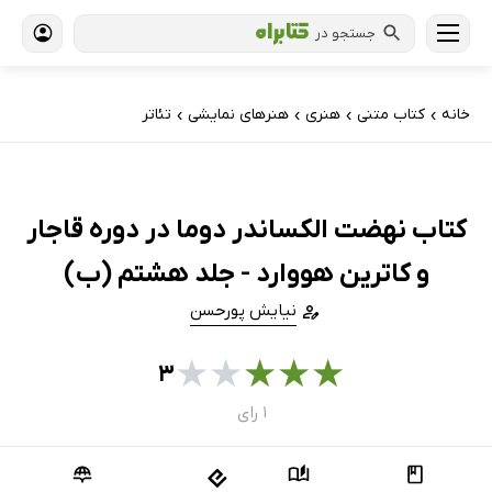
جستجو در
خانه
کتاب‌ متنی
هنری
هنرهای نمایشی
تئاتر
›
›
›
›
کتاب نهضت الکساندر دوما در دوره قاجار
و کاترین هووارد - جلد هشتم (ب)
نیایش پورحسن
★
★
★
★
★
۳
۱ رای