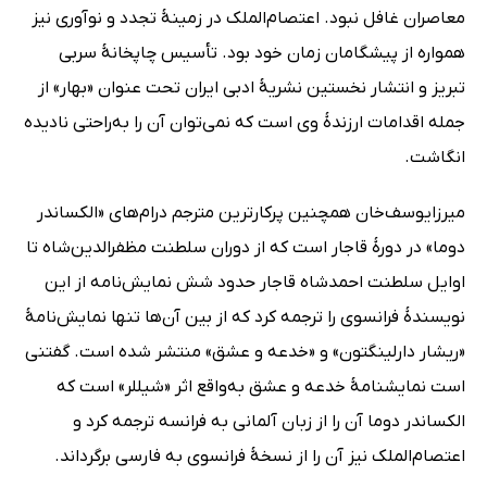
معاصران غافل نبود. اعتصام‌الملک در زمینۀ تجدد و نوآوری نیز
همواره از پیشگامان زمان خود بود. تأسیس چاپخانۀ سربی
تبریز و انتشار نخستین نشریۀ ادبی ایران تحت عنوان «بهار» از
جمله اقدامات ارزندۀ وی است که نمی‌توان آن را به‌راحتی نادیده
انگاشت.
میرزایوسف‌خان همچنین پرکارترین مترجم درام‌های «الکساندر
دوما» در دورۀ قاجار است که از دوران سلطنت مظفرالدین‌شاه تا
اوایل سلطنت احمدشاه قاجار حدود شش نمایش‌نامه از این
نویسندۀ فرانسوی را ترجمه کرد که از بین آن‌ها تنها نمایش‌نامۀ
«ریشار دارلینگتون» و «خدعه و عشق» منتشر شده است. گفتنی
است نمایشنامۀ خدعه و عشق به‌واقع اثر «شیللر» است که
الکساندر دوما آن را از زبان آلمانی به فرانسه ترجمه کرد و
اعتصام‌الملک نیز آن را از نسخۀ فرانسوی به فارسی برگرداند.