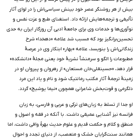
بیش از هر روشنگر عصر خود بینش سیاسی‌اش را در لوای آثار
تألیفی و ترجمه‌هایش ارائه داد. استغنای طبع و عزت نفس و
نوآوری‌ها و خدمات وی برای جامعۀ ادبی آن روزگار ایران به حدی
تحسین‌برانگیز بود که مسبب شد علامه «دهخدا» شرح
زندگانی‌اش را بنویسد، علامه «بهار» ابتکار وی در عرصۀ
مطبوعات را الگو و سرمنشأ نشریۀ خود یعنی مجلۀ «دانشکده»
قرار دهد، «حسینقلی‌خان مستعان» از رهروان و پیروان او در
زمینۀ ترجمۀ آثار مکتب رمانتیک شود و نام و یاد این مرد
دلگرمی و قوت‌بخش شاعرانی همچون «نیما یوشیج» گردد.
او جدا از تسلط به زبان‌های ترکی و عربی و فارسی، به زبان
فرانسه نیز آشنایی عمیقی داشت. با آنکه در فقه و اصول و
منطق و کلام و حکمت قدیم و علوم حدیث بهرۀ وافی داشت، اما
همانند سنت‌گرایان خشک و متعصب، از دنیای تجدد و احوال