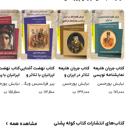
کتاب جریان طلیعه
کتاب جریان طلیعه
کتاب نهضت آشنایی
کتاب نهضت 
نمایشنامه نویسی
تئاتر در ایران و
ایرانیان با تئاتر و
ایرانیان با پ
در ایران - جلد اول
سرگذشت
ادبیات نمایشی
در عصر قاجار
نیایش پورحسن
نیایش پورحسن
پیر فرانسیس ویگوئر
نیایش پور
تماشاخانه دارالفنون
عثمانی در عصر قاجار
تراژدی حکا
۱۷۱,۰۰۰ ت
۱۳۲,۰۰۰ ت
۱۱۲,۵۰۰ ت
۱۵۱,۵۰۰ ت
- جلد اول
و کمدی محمد چلبی
ردگون، خواه
- جلد دوم
پادشاه پارت
سوم
›
کتاب‌های انتشارات کتاب کوله پشتی
مشاهده همه