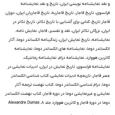
و نقد نمایشنامه نویسی ایران
،
تاریخ و نقد نمایشنامه
فرانسوی
،
تاریخ قاجار
،
تاریخ قاجاریه
،
تاریخ قاجاریان ایران
،
دوران
قاجار تاریخ
،
کتابی برای آشنایی با تاریخ تئاتر
،
ﺗﺎﺭﻳﺦ ﺗﺌﺎﺗﺮ ﺩﺭ
ﺍﻳﺮﺍﻥ
،
بزرگان تئاتر ایران
،
نقد و تفسیر
،
قاجار
،
نمایش نامه
،
نمایشنامه
،
تاریخ نمایش ایران
،
زندگینامه الکساندر دوما
،
آثار
الکساندر دوما
،
نمایشنامه های الکساندر دوما
،
نمایشنامه
کاترین هووارد
،
نمایشنامه درام
،
نمایشنامه رمانتیک
،
نمایشنامه فرانسوی
،
تاریخ نمایش در ایران
،
ادبیات نمایشی در
عصر قاجار
،
تاریخچه ادبیات نمایشی
،
کتاب شناسی الکساندر
دوما
،
درام شناسی الکساندر دوما
،
کتاب نهضت ترجمه آثار
نمایشی و غیرنمایشی دوما در دوره قاجار
،
کتاب نهضت الکساندر
دوما در دوره قاجار و کاترین هووارد جلد 8
،
Alexandre Dumas