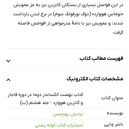
در این فواصل بسیاری از بستگان کاترین نیز به جز عمویش
«توماس هووارد» (دوک نورفولک سوم) در برج لندن بازداشت
شدند؛ و عمویش نیز با نامۀ عذرخواهی از اقوامش فاصله
گرفت.
فهرست مطالب کتاب
مقدمه
مشخصات کتاب الکترونیک
کتاب چهارم: «میرزایوسف‌خان اعتصام‌الملک»
فصل اول: شرح احوال، زندگانی و آثار «میرزایوسف‌خان
کتاب نهضت الکساندر دوما در دوره قاجار
عنوان کتاب
اعتصام‌الملک»
و کاترین هووارد - جلد هشتم (ب)
فصل دوم: ترجمۀ آثار نمایشی «یوسف‌خان اعتصام‌الملک»
نویسنده
نیایش پورحسن
فصل سوم: «یوسف‌خان اعتصام‌الملک» و ترجمۀ درام‌های
ناشر چاپی
انتشارات کتاب کوله پشتی
«الکساندر دوما»