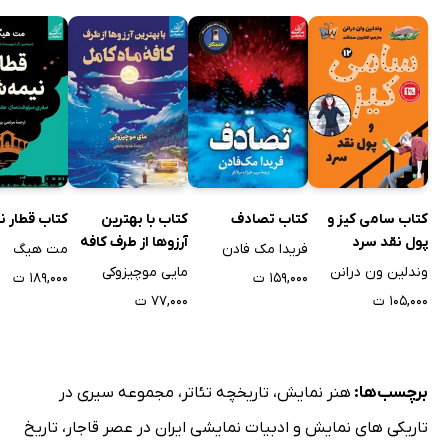
کتاب سامی کیز و
کتاب تصادف
کتاب با بهترین
کتاب قطار 
پول نقد سرد
آرزوها از طرف کافه
فریدا مک فادن
مت هیگ
ماه کامل
وندلین ون درانن
مایی موچیزوکی
۱۵۹,۰۰۰ ت
۱۸۹,۰۰۰ ت
۱۰۵,۰۰۰ ت
۷۷,۰۰۰ ت
برچسب‌ها:
هنر نمایش
،
تاریخچه تئاتر
،
مجموعه سیری در
تاریکی های نمایش و ادبیات نمایشی ایران در عصر قاجار
،
تاریخ