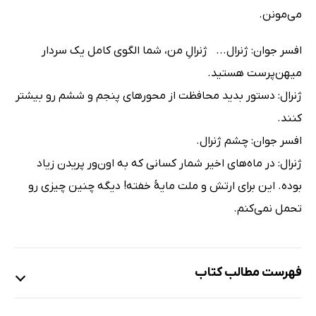
می‌مونن.
افسر جوان: ژنرال... ژنرالِ من، شما الگوی کامل یک سردار
میهن‌پرست هستید.
ژنرال: دستور بدید محافظت از محورهای پنجم و ششم رو بیشتر
کنند.
افسر جوان: چشم ژنرال.
ژنرال: در ماه‌های اخیر شمار کسانی که به اون‌ور پریدن زیاد
بوده. این برای ارتش و ملت مایۀ خفته! دیگه چنین چیزی رو
تحمل نمی‌کنم.
فهرست مطالب کتاب
ناکجا (یک نمایش برای نوجوانان)