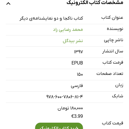
مشخصات کتاب الکترونیک
عروسی شغال (نمایش در یک صحنه)
بر فراز برجک‌ها
عنوان کتاب
کتاب ناکجا و دو نمایشنامه‌ی دیگر
نویسنده
محمد رضایی راد
ناشر چاپی
نشر بیدگل
سال انتشار
۱۳۹۷
فرمت کتاب
EPUB
تعداد صفحات
150
زبان
فارسی
شابک
978-600-7806-81-4
۱۸۰,۰۰۰ تومان
€3.99
قیمت کتاب
خرید کتاب الکترونیک