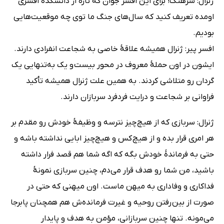
ژنرال: سرهنگ! برای این افسر جوان که تازه از دانشکدۀ افسری
اومده تعریف کنید که سال‌های جنگ ما توی چه موقعیت‌هایی
بودیم.
افسر پیر: ژنرال همیشه علاقۀ خاصی به شجاعت انفرادی دارند.
ایشون در اون حملۀ معروف در محور بیست ‌و یک به‌تنهایی یک
گردان رو متلاشی کردند. به همین علت ژنرال همیشه تأکید
فراوانی بر شجاعت و درایت فردفرد سربازان دارند.
ژنرال: سربازی که از هیچ چیز نترسه و وظیفۀ خودش رو مقدم بر
هر امری قرار بده و از هیچ کس و هیچ‌چیز ابایی نداشته باشه و
حتی به فرماندۀ خودش بگه که اگه شما هم قصد فرار داشته
‌باشید، من شما رو هدف قرار می‌دم، چنین سربازی نمونۀ
فداکاری و وفاداری به میهن ماست. اون میهنی که حتی در
صورت از بین رفتن روحیه و غیرت فرمانده‌ش هم همچنان پابرجا
می‌مونه. تنها چنین سربازانی، مؤمن به هدف و پایدار