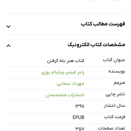
فهرست مطالب کتاب
پیشگفتار
مشخصات کتاب الکترونیک
مقدمه‌ای بر چاپ دوم کتاب
مقدمه
عنوان کتاب
کتاب هنر بله گرفتن
1- مشکل
نویسنده
راجر فیشر
،
ویلیام یوری
2- رویکرد مد نظر
مترجم
مهرداد سخایی
3- بله، اما...
ناشر چاپی
انتشارات متخصصان
4- نتیجه گیری
5- ده سوالی که مردم می‌پرسند در مورد بله گرفتن
سال انتشار
۱۳۹۸
فرمت کتاب
EPUB
تعداد صفحات
357