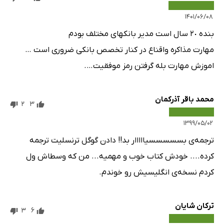
۱۴۰۱/۰۶/۰۸
بنده ٢٠ سال است مدیر بانکهاى مختلف بودم
مهارت مذاکره واقناع در کنار تخصص بانکى ضرورى است …
اموزش مهارت بله گرفتن رمز موفقیت….
محمد باقر آذرکمان
2
3
۱۳۹۹/۰۵/۰۲
ترجمه‌ی بسسسسسیااااار بد!! دادن گوگل ترنسلیت ترجمه
کرده.... خودش کتاب خوب و مهمیه... من که وسطاش ول
کردم نسخه‌ی انگلیسیش رو خوندم.
ترکان شایان
3
6