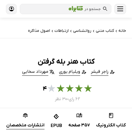
جستجو در
خانه
کتاب‌ متنی
روانشناسی
ارتباطات
اصول مذاکره
›
›
›
›
کتاب هنر بله گرفتن
راجر فیشر
ویلیام یوری
مهرداد سخایی
★
★
★
★
★
۴
۶۲ رای
۳۰ نظر
●
کتاب الکترونیک
357 صفحه
انتشارات متخصصان
EPUB