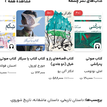
›
کتاب‌های نشر چشمه
مشاهده همه
۵۰٪
۴۰٪
کتاب صوتی
کتاب قصه‌های راز و
کتاب کتاب یا سیگار
کتاب صوتی
پدرکشی
خیال (دو جلدی)
جورج اورول
احسان فولاد
املی نوتومب
ادگار آلن پو
۱۲۳,۰۰۰ ت
۱۲۰,۰۰۰
۲۰۰۰۰۰
۱۲۰,۰۰۰ ت
۵۸۸,۰۰۰ ت
۱۱۷۶۰۰۰
۲۰۰۰۰۰
برچسب‌ها:
داستان تاریخی
،
داستان عاشقانه
،
تاریخ شوروی
،