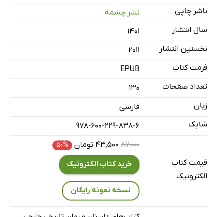
7: اسیران باغ عدن
ناشر چاپی
نشر چشمه
8: شاعری که در عشق به یاری خدا آمد
سال انتشار
۱۴۰۱
نخستین انتشار
2011
فرمت کتاب
EPUB
تعداد صفحات
130
زبان
فارسی
شابک
978-600-229-838-6
۸۷۰۰۰
۴۳,۵۰۰ تومان
۵۰%
قیمت کتاب
خرید کتاب الکترونیک
الکترونیک
نسخه نمونه رایگان
کتاب‌های داستان و رمان تاریخی خارجی