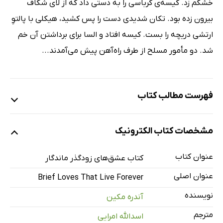
خشکم زد. کیسه‌ی کرباسی را به دستی داد که از لای شکاف
بیرون زده بود. تکان شدیدی دست را پس کشید، هیکلی با پالتوِ
ارتشی دریچه را بست. کیسه افتاد و السا برای برداشتن آن خم
شد. دو مأمور مسلح از طرف راه‌آهن پیش می‌آمدند...
فهرست مطالب کتاب
مقدمه‌ی مترجم
مشخصات کتاب الکترونیک
1: اقلیت ناچیز
2: زنی که از دام نماد رهایی‌ام داد
عنوان کتاب
کتاب عشق‌های زودگذر ماندگار
3: زنی که لنین را دیده بود
عنوان اصلی
Brief Loves That Live Forever
4: اندیشه‌ی جاویدان
نویسنده
آندره مکین
5: عاشقان در شبی طوفانی
مترجم
اسدالله امرایی
6: موهبت الهی