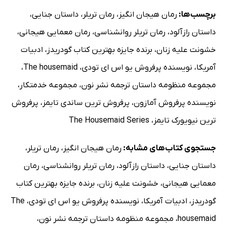
برچسب‌ها:
رمان هیجان انگیز
،
رمان تریلر
،
داستان جنایی
،
داستان رازآلود
،
رمان تریلر روانشناسی
،
رمان معمایی هیجانی
،
خشونت علیه زنان
،
برنده جایزه بهترین کتاب گودریدز
،
ادبیات
آمریکا
،
نویسنده پرفروش یو اس ای تودی
،
The housemaid
،
مجموعه منظومه داستان ترجمه نشر نون
،
مجموعه خدمتکار
،
نویسنده پرفروش آمازون
،
پرفروش ترین ساندی تایمز
،
پرفروش
ترین نیویورک تایمز
،
The Housemaid Series
جستجوی کتاب‌های مشابه:
رمان هیجان انگیز
،
رمان تریلر
،
داستان جنایی
،
داستان رازآلود
،
رمان تریلر روانشناسی
،
رمان
معمایی هیجانی
،
خشونت علیه زنان
،
برنده جایزه بهترین کتاب
گودریدز
،
ادبیات آمریکا
،
نویسنده پرفروش یو اس ای تودی
،
The
housemaid
،
مجموعه منظومه داستان ترجمه نشر نون
،