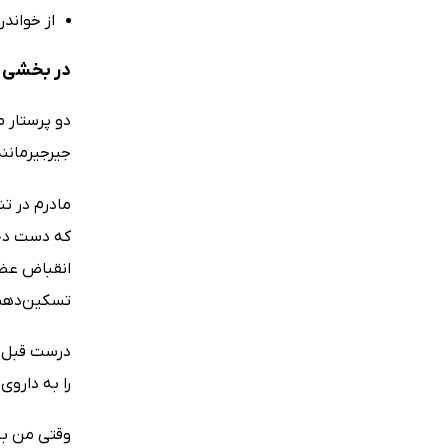
از خواند
در بخشی از
دو پرستار 
جیرجیرمانند
مادرم در تن
که دست دختر
انقباض عضل
تسکین‌دهنده
درست قبل ‌
را به دارو
وقتی من به 