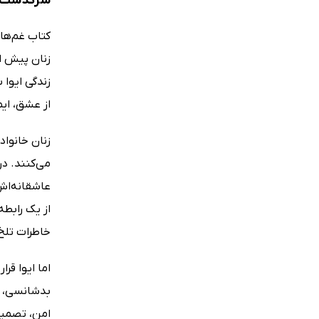
سرگذشت چند
کتاب غم‌های
زنان پیش ا
زندگی ایوا 
از عشق، ایم
زنان خانواد
می‌کنند. در
عاشقانه‌اش 
از یک رابطه
خاطرات تلخ 
اما ایوا ق
بدشانسی، نب
امن، تصمیم