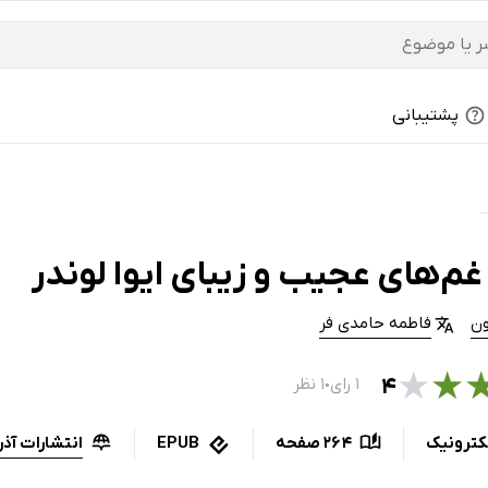
پشتیبانی
م‌های عجیب و زیبای ایوا لوندر
ون
فاطمه حامدی فر
★
★
۴
۱ رای
۱ نظر
●
انتشارات آذر
کترونیک
264 صفحه
EPUB