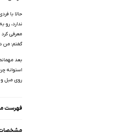
حالا با فر
ندارد، رو ب
معرفی کرد 
گفتم: من د
بعد مهمانم 
استوانه چرم
روی مبل و 
فهرست مط
پیشگفتار
مشخصات ک
بخش یکم: پ