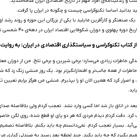
 و زندگینامه‌ی افراد مهم در تاریخ اقتصادی ایران علاقه‌مندید.
د بدانید اساسا تکنوکراسی چیست و چگونه در ایران پا گرفت.
یک صنعتگر و کارآفرین مایلید با یکی از بزرگان این حوزه و روند رشد ا
خ دوره پهلوی و دوران شکوفایی اقتصاد ایران در دهه‌ی 40 شمسی تحقیق می‌کنید.
 کتاب تکنوکراسی و سیاستگذاری اقتصادی در ایران: به روایت د
دگی خاطرات زیادی می‌سازد؛ برخی شیرین و برخی تلخ. من از دوران مع
خاطرات از همه جالب‌تر و افتخارانگیزتر بود. یک روز منشی زنگ زد ک
 و اصرار کرد که همین الان او را بپذیرم. منشی من هرگز برایم تعیین 
اید.
عد در اتاق باز شد اما کسی وارد نشد. تعجب کردم ولی بلافاصله صد
کرد. دقت کردم دیدم مردی که هر دو پای او قطع شده، روی لگن خاصره
آید. بسیار تعجب کردم. نمی‌دانستم چه باید بکنم. بلافاصله تصمیم گ
 بگیرد که چه باید بکند. چند لحظه بعد رسید به صندلی کناری م