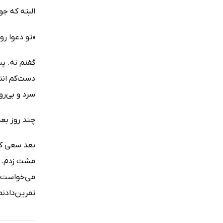
البته که جو
«تو دعوا رو
گفتم نه. پ
دست‌کم انتظ
سرد و بی‌رو
چند روز بع
بعد سعی کر
مشت زدم. و
می‌خواست ت
تمرین‌دادنم