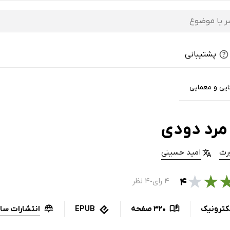
پشتیبانی
ایی و معمایی
مرد دودی
رث
امید حسینی
★
★
۴
۴ رای
۴ نظر
●
انتشارات سا
کترونیک
320 صفحه
EPUB