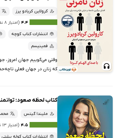
کرولاین کریادو پرز
۴.۴
(امتیاز ۸ نفر)
انتشارات کتاب کوچه
فمینیسم
وقتی می‌گوییم جهان امروز، جه
که زنان در جهان فعلی تاچه‌حد ن
کتاب لحظه صعود: توانمندس
ملیندا گیتس
محمد
۴.۵
(امتیاز ۱۳ نفر)
انتشارات کتاب کوله پشتی