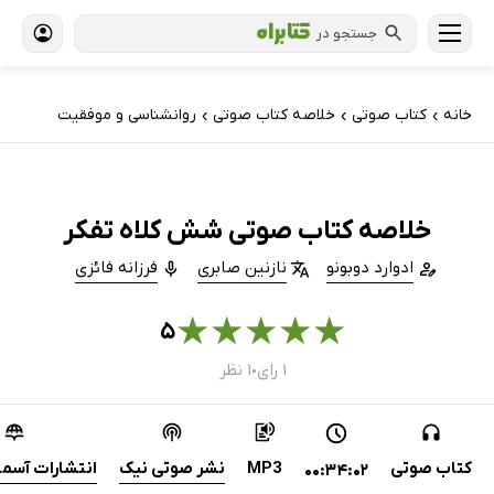
جستجو در
خانه
کتاب‌ صوتی
خلاصه کتاب صوتی
روانشناسی و موفقیت
›
›
›
خلاصه کتاب صوتی شش کلاه تفکر
ادوارد دوبونو
نازنین صابری
فرزانه فائزی
★
★
★
★
★
۵
۱ رای
۱ نظر
●
کتاب صوتی
MP3
نشر صوتی نیک
انتشارات آسما
00:34:02