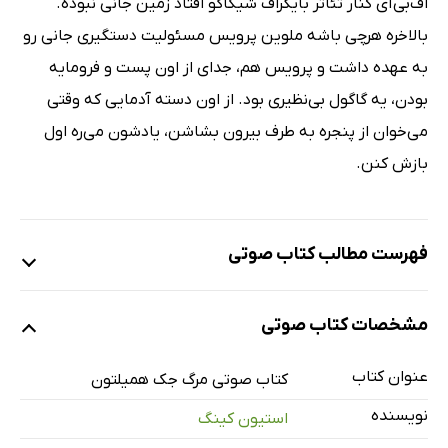
اف‌بی‌آی کنار تئاتر بایگراف شیکاگو افتاد زمین جانی نبوده.
بالاخره هرچی باشه ملوین پرویس مسئولیت دستگیری جانی رو
به عهده داشت و پرویس هم، جدای از اون پست و فرومایه
بودن، یه گاگول بی‌نظیری بود. از اون دسته آدمایی که وقتی
می‌خوان از پنجره به طرف بیرون بشاشن، یادشون می‌ره اول
بازش کنن.
فهرست مطالب کتاب صوتی
نمونه
مشخصات کتاب صوتی
عنوان کتاب
معرفی
کتاب صوتی مرگ جک همیلتون
2 دقیقه
نویسنده
استیون کینگ
مرگ جک همیلتون
86 دقیقه