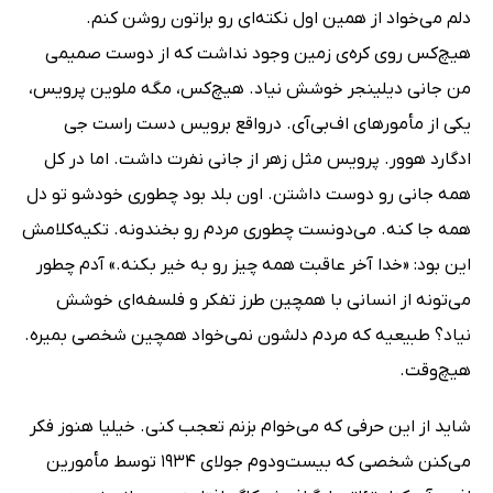
دلم می‌خواد از همین اول نکته‌ای رو براتون روشن کنم.
هیچ‌کس روی کره‌ی زمین وجود نداشت که از دوست صمیمی
من جانی دیلینجر خوشش نیاد. هیچ‌کس، مگه ملوین پرویس،
یکی از مأمورهای اف‌بی‌آی. درواقع برویس دست راست جی
ادگارد هوور. پرویس مثل زهر از جانی نفرت داشت. اما در کل
همه جانی رو دوست داشتن. اون بلد بود چطوری خودشو تو دل
همه جا کنه. می‌دونست چطوری مردم رو بخندونه. تکیه‌کلامش
این بود: «خدا آخر عاقبت همه چیز رو به خیر بکنه.» آدم چطور
می‌تونه از انسانی با همچین طرز تفکر و فلسفه‌ای خوشش
نیاد؟ طبیعیه که مردم دلشون نمی‌خواد همچین شخصی بمیره.
هیچ‌وقت.
شاید از این حرفی که می‌خوام بزنم تعجب کنی. خیلیا هنوز فکر
می‌کنن شخصی که بیست‌ودوم جولای 1934 توسط مأمورین