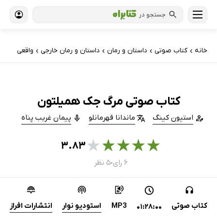
جستجو در
خانه
کتاب‌ صوتی
داستان و رمان
داستان و رمان خارجی
واقعی
›
›
›
›
کتاب صوتی مرگ جک همیلتون
استیون کینگ
ماندانا قهرمانلو
پیمان غریب پناه
★
★
★
★
★
۳.۸۳
۶ رای
۵ نظر
●
کتاب صوتی
MP3
استودیو نوار
انتشارات افراز
01:28:00