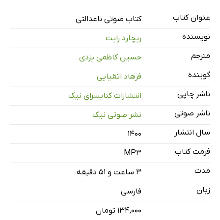
عنوان کتاب
شناسنامه
کتاب صوتی ناعدالتی
2 دقیقه
نویسنده
ریچارد رایت
یادداشت‌های سرپرست مجموعه
3 دقیقه
مترجم
حسین کاظمی یزدی
درباره نویسنده
3 دقیقه
گوینده
فرهاد اتقیایی
پسرک سیاه
19 دقیقه
ناشر چاپی
انتشارات کتابسرای نیک
ترس
10 دقیقه
ناشر صوتی
نشر صوتی نیک
بیگر چطور به دنیا آمد؟
26 دقیقه
سال انتشار
۱۴۰۰
گریز - بخش اول
27 دقیقه
فرمت کتاب
MP3
گریز - بخش دوم
18 دقیقه
مدت
۳ ساعت و ۵۱ دقیقه
تقدیر - بخش اول
26 دقیقه
زبان
فارسی
تقدیر - بخش دوم
19 دقیقه
۱۳۴,۰۰۰ تومان