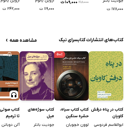
اروین یالوم
اروین یالوم
جودیت باتلر
۱۰۹,۰۰۰ ت
۲۱۸۰۰۰
۱۱۹,۰۰۰ ت
۲۴۲,۰۰۰ ت
۱۷۸,۰۰۰ ت
›
کتاب‌های انتشارات کتابسرای نیک
مشاهده همه
۵۰٪
کتاب در پناه درفش
کتاب کتاب سیاه،
کتاب سوژه‌های
کتاب صوتی ا
کاویان
حشره سنگین
میل
تا ترمیم
ابوالقاسم فردوسی
لوون خچویان
جودیت باتلر
آلن دوباتن