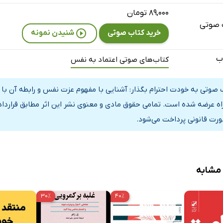
به دل خجالت‌تون برید و عزت نفس‌تون رو تقویت کنید
۸۹,۰۰۰ تومان
 صوتی
اطعیت؛ چطوری در کمال آرامش حرفمونو بزنیم؟
خرید کتاب صوتی
شنیدن نمونه
ندگی خوب همراه با استرس؛ دستی به سر و گوش زندگیتون بکشین
ب
کتاب‌های صوتی اعتماد به نفس
: در رابطه‌های طوفانی و سخت، عزت نفستون رو نادیده نگیرین
م: عادات خوب رو درون خودتون پرورش بدین
 صوتی به خودت احترام بگذار: آشنایی با مفهوم عزت نفس و رابطه آن با 
راه عرضه شده است. تمامی حقوق مادی و معنوی نشر این اثر مطابق قراردا
ورت قانونی پرداخت می‌شود.
 مشابه
۳۰٪
۴۰٪