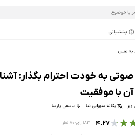
پشتیبانی
د به نفس
صوتی به خودت احترام بگذار: آشنا
آن با موفقیت
وبر
یگانه سهرابی نیا
یاسمن پارسا
★
★
۴.۲۷
۱۸۳ رای
۸۰ نظر
●