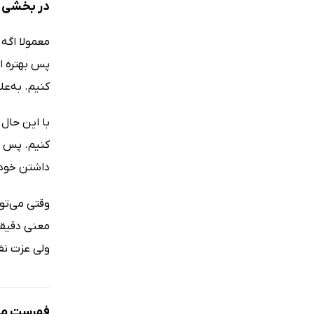
در بخشی ا
معمولا اگه
پس بهتره ا
کنیم. به‌ع
با این حال
کنیم. پس ش
داشتن خودم
وقتی می‌ت
معنی دقیقش
ولی عزت نفس
فهرست مط