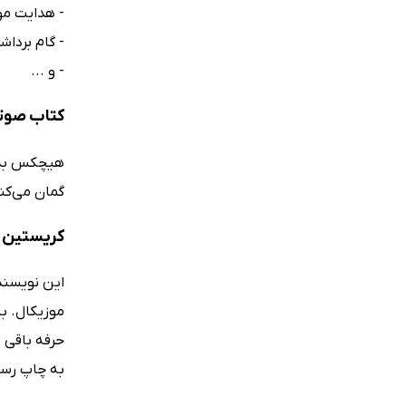
- هدایت مو
- گام بردا
- و ...
کتاب صوتی
هیچکس بدون
گمان می‌کنی
کریستین و
این نویسنده
به چاپ رس