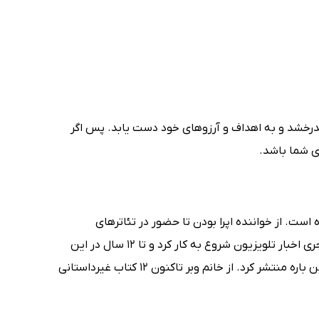
درخشد و به اهداف و آرزوهای خود دست یابد. پس اگر
ای شما باشد.
است. از خواننده اپرا بودن تا حضور در تئاترهای
موزیکال. با این حال کریستین وبر (Christine Webber) از سال 1978 به عنوان مجری اخبار تلویزیون شروع به کار کرد و تا 12 سال در این
حرفه باقی ماند. سرانجام به عنوان روان‌درمانگر آموزش دید و نوشته‌هایی را در این باره منتشر کرد. از خانم وبر تاکنون 12 کتاب غیرداستانی