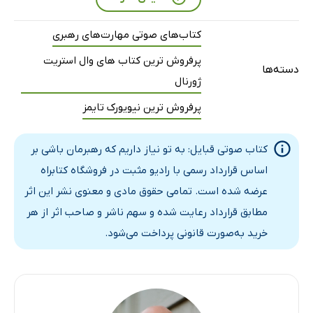
بخش چهاردهم
17 دقیقه
کتاب‌های صوتی مهارت‌های رهبری
بخش پانزدهم
14 دقیقه
پرفروش ترین کتاب های وال استریت
دسته‌ها
ژورنال
بخش شانزدهم: هر قبیله یک کانال رسانه‌ای است
18 دقیقه
پرفروش ترین نیویورک تایمز
بخش هفدهم: تغییر دادن قبایل
19 دقیقه
بخش هجدهم: چطور یک کتاب یا هر ایده جدید دیگری را بفروشیم؟
15 دقیقه
کتاب صوتی قبایل: به تو نیاز داریم که رهبرمان باشی بر
اساس قرارداد رسمی با رادیو مثبت در فروشگاه کتابراه
بخش نوزدهم: باور
17 دقیقه
عرضه شده است. تمامی حقوق مادی و معنوی نشر این اثر
مطابق قرارداد رعایت شده و سهم ناشر و صاحب اثر از هر
خرید به‌صورت قانونی پرداخت می‌شود.