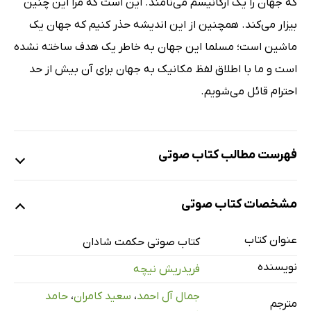
که جهان را یک ارگانیسم می‌نامند. این است که مرا این چنین
بیزار می‌کند. همچنین از این اندیشه حذر کنیم که جهان یک
ماشین است؛ مسلما این جهان به خاطر یک هدف ساخته نشده
است و ما با اطلاق لفظ مکانیک به جهان برای آن بیش از حد
احترام قائل می‌شویم.
فهرست مطالب کتاب صوتی
نمونه یک
مشخصات کتاب صوتی
عنوان کتاب
کتاب صوتی حکمت شادان
نمونه دو
نویسنده
فریدریش نیچه
جمال آل احمد
،
سعید کامران
،
حامد
پیشگفتار چاپ دوم نویسنده
31 دقیقه
مترجم