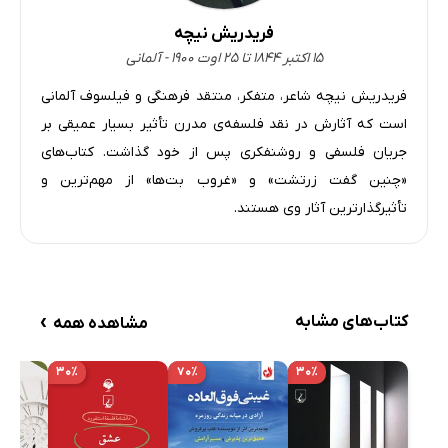
کتاب پنجم - بخش اول
30 دقیقه
فریدریش نیچه
کتاب پنجم - بخش دوم
29 دقیقه
۱۵ اکتبر ۱۸۴۴ تا ۲۵ اوت ۱۹۰۰ - آلمانی
کتاب پنجم - بخش سوم
فریدریش نیچه شاعر، متفکر، منتقد فرهنگی و فیلسوف آلمانی
27 دقیقه
است که آثارش در نقد فلسفه‌ی مدرن تأثیر بسیار عمیقی بر
کتاب پنجم - بخش چهارم
28 دقیقه
جریان فلسفی و روشنفکری پس از خود گذاشت. کتاب‌های
کتاب پنجم - بخش پنجم
«چنین گفت زرتشت» و «غروب بت‌ها» از مهم‌ترین و
29 دقیقه
تأثیرگذارترین آثار وی هستند.
کتاب پنجم - بخش ششم
31 دقیقه
کتاب پنجم - بخش هفتم
20 دقیقه
پیوست: سرودهای شاهزاده‌ی عاصی
24 دقیقه
›
کتاب‌های مشابه
مشاهده همه
۳۰٪
۷۰٪
۳۰٪