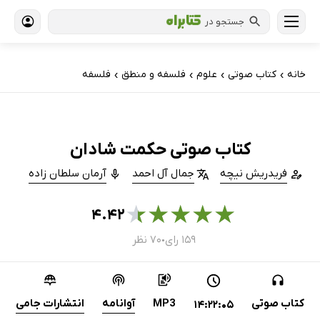
جستجو در
خانه
کتاب‌ صوتی
علوم
فلسفه و منطق
فلسفه
›
›
›
›
کتاب صوتی حکمت شادان
فریدریش نیچه
جمال آل احمد
آرمان سلطان زاده
★
★
★
★
★
۴.۴۲
۱۵۹ رای
۷۰ نظر
●
کتاب صوتی
MP3
آوانامه
انتشارات جامی
14:22:05