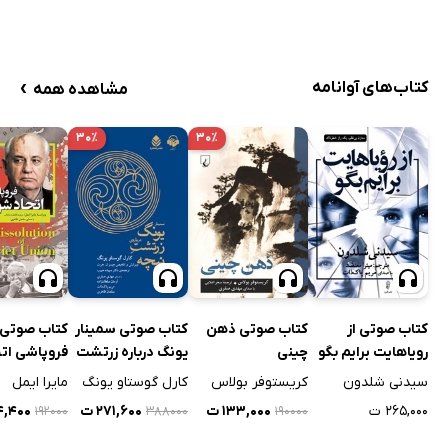
›
کتاب‌های آوانامه
مشاهده همه
۳۰٪
۳۰٪
کتاب صوتی از
کتاب صوتی ذهن
کتاب صوتی سمینار
کتاب صوتی
رویاهایت برایم بگو
چینی
یونگ درباره زرتشت
فروپاشی اتح
نیچه
شوروی
سیدنی شلدون
کریستوفر بولاس
کارل گوستاو یونگ
مایرا ایمل
۲۶۵,۰۰۰ ت
۱۳۳,۰۰۰ ت
۲۷۱,۶۰۰ ت
۳۴,۴۰۰
۱۹۲۰۰۰
۳۸۸۰۰۰
۱۹۰۰۰۰