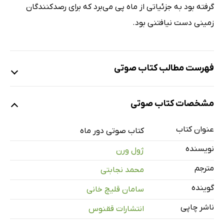
گرفته بود به جزئیاتی از ماه پی می‌برد که برای رصدکنندگان
زمینی دست نیافتنی بود.
فهرست مطالب کتاب صوتی
نمونه یک
مشخصات کتاب صوتی
عنوان کتاب
کتاب صوتی دور ماه
نمونه دو
نویسنده
ژول ورن
مترجم
محمد نجابتی
پیش در آمد: خلاصه‌ی بخش اول و مقدمه‌ای برای بخش دوم
14 دقیقه
گوینده
سامان قلیچ خانی
فصل اول: از ده و بیست دقیقه تا ده و چهل و هفت دقیقه‌ی شب
16 دقیقه
ناشر چاپی
انتشارات ققنوس
فصل دوم: نیم ساعت اول
32 دقیقه