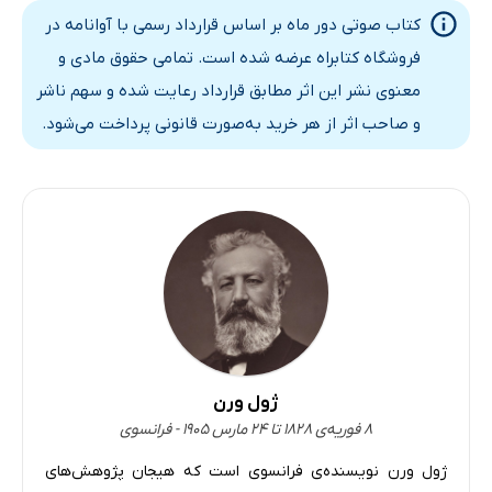
کتاب صوتی دور ماه بر اساس قرارداد رسمی با آوانامه در
فصل چهاردهم: شب سیصد و پنجاه و چهار ساعت و نیمی
24 دقیقه
فروشگاه کتابراه عرضه شده است. تمامی حقوق مادی و
فصل پانزدهم: هذلولی یا سهمی
26 دقیقه
معنوی نشر این اثر مطابق قرارداد رعایت شده و سهم ناشر
و صاحب اثر از هر خرید به‌صورت قانونی پرداخت می‌شود.
فصل شانزدهم: نیم‌کره‌ی جنوبی
14 دقیقه
فصل هفدهم: تیکو
22 دقیقه
فصل هجدهم: پرسش‌های دشوار
19 دقیقه
فصل نوزدهم: ممکن کردن ناممکن
24 دقیقه
فصل بیستم: عمق سنجی ساسکوهانا
15 دقیقه
فصل بیست و یکم: جی. تی. ماستون فرا خوانده می‌شود
18 دقیقه
ژول ورن
فصل بیست و دوم: نجات
19 دقیقه
۸ فوریه‌ی ۱۸۲۸ تا ۲۴ مارس ۱۹۰۵ - فرانسوی
فصل بیست و سوم: سرانجام
10 دقیقه
ژول ورن نویسنده‌ی فرانسوی است که هیجان پژوهش‌های