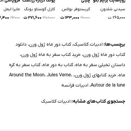
رویاهایت برایم بگو
چینی
یونگ درباره زرتشت
فروپاشی اتح
نیچه
شوروی
سیدنی شلدون
کریستوفر بولاس
کارل گوستاو یونگ
مایرا ایمل
۲۶۵,۰۰۰ ت
۱۳۳,۰۰۰ ت
۲۷۱,۶۰۰ ت
۳۴,۴۰۰
۱۹۲۰۰۰
۳۸۸۰۰۰
۱۹۰۰۰۰
برچسب‌ها:
ادبیات کلاسیک
،
کتاب دور ماه ژول ورن
،
دانلود
کتاب دور ماه ژول ورن
،
خرید کتاب سفر به ماه ژول ورن
،
داستان تخیلی سفر به ماه
،
کتاب به دور ماه
،
کتاب سفر به کره
ماه
،
خرید کتابهای ژول ورن
،
،
Jules Verne
،
Around the Moon
‫‬‭Autour de la lune‬‬
،
ادبیات فرانسه
جستجوی کتاب‌های مشابه:
ادبیات کلاسیک