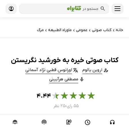
جستجو در
خانه
کتاب‌ صوتی
عمومی
ماوراء الطبیعه
مرگ
›
›
›
›
کتاب صوتی خیره به خورشید نگریستن
اروین یالوم
اورانوس قطبی نژاد آسمانی
مصطفی هرآیینی
★
★
★
★
★
۴.۴۴
۵۵ رای
۲۵ نظر
●