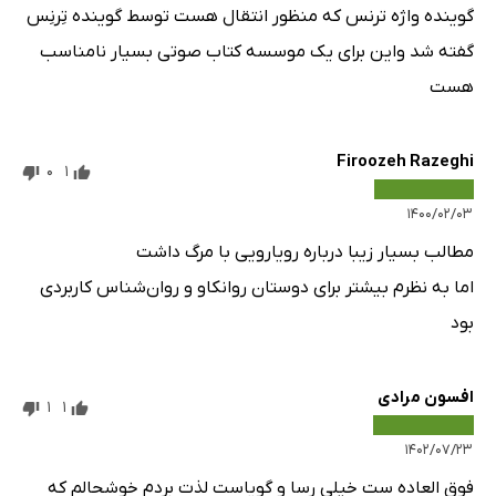
گوینده واژه ترنس که منظور انتقال هست توسط گوینده تِرنِس
گفته شد واین برای یک موسسه کتاب صوتی بسیار نامناسب
هست
Firoozeh Razeghi
0
1
۱۴۰۰/۰۲/۰۳
مطالب بسیار زیبا درباره رویارویی با مرگ داشت
اما به نظرم بیشتر برای دوستان روانکاو و روان‌شناس کاربردی
بود
افسون مرادی
1
1
۱۴۰۲/۰۷/۲۳
فوق العاده ست خیلی رسا و گویاست لذت بردم خوشحالم که