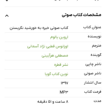
نمونه 1
مشخصات کتاب صوتی
عنوان کتاب
کتاب صوتی خیره به خورشید نگریستن
نمونه 2
نویسنده
اروین یالوم
مترجم
اورانوس قطبی نژاد آسمانی
مقدمه - بخش اول
31 دقیقه
گوینده
مصطفی هرآیینی
بخش دوم - ترس از مردن جانشین هیچ چیز نیست
31 دقیقه
ناشر چاپی
نشر قطره
بخش سوم - تجربه‌ای بیدار کننده
48 دقیقه
ناشر صوتی
نوین کتاب گویا
تصمیم اساسی به عنوان تجربه‌ای بیدار کننده
40 دقیقه
سال انتشار
۱۳۹۷
بخش چهار - قدرت باورها
36 دقیقه
فرمت کتاب
MP3
وقتی که خسته هستیم باورهایی که مدت‌ها قبل با آن‌ها دست و پنجه
41 دقیقه
مدت
۸ ساعت و ۵۱ دقیقه