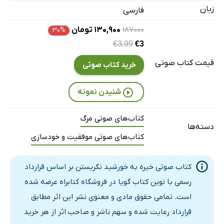
بخش پنجم - غلبه بر وحشت از مرگ از طریق برقراری ارتباط سالم
35 دقیقه
زبان
فارسی
خودافشاگری - صحبت در مورد زندگی خصوصی
35 دقیقه
۱۸۷۰۰۰
۱۳۰,۹۰۰ تومان
۳۰%
€3.99
€3
بخش شش - آگاهی از مرگ براساس یک خاطره شخصی
44 دقیقه
قیمت کتاب صوتی
خرید کتاب صوتی
رولو می
37 دقیقه
بخش هفت - نحوه پرداختن به ترس از مرگ - درس‌هایی برای روان‌در
39 دقیقه
شنیدن نمونه
به کار بردن روش الان و اینجا
41 دقیقه
کتاب‌های صوتی مرگ
دسته‌ها
خودافشاگری درمان‌گر
41 دقیقه
کتاب‌های صوتی موفقیت و خودسازی
رویاها راهی به سوی الان و اینجا
32 دقیقه
کتاب صوتی خیره به خورشید نگریستن بر اساس قرارداد
رسمی با نوین کتاب گویا در فروشگاه کتابراه عرضه شده
است. تمامی حقوق مادی و معنوی نشر این اثر مطابق
قرارداد رعایت شده و سهم ناشر و صاحب اثر از هر خرید