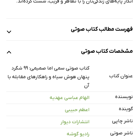
انگار پایه‌های زندگی‌تان را با تظاهر و فریب، سُست کرده‌اند.
فهرست مطالب کتاب صوتی
نمونه
مشخصات کتاب صوتی
معرفی
1 دقیقه
کتاب صوتی سمی اما صمیمی: 99 شگرد
عنوان کتاب
پنهان هوش سیاه و راهکارهای مقابله با
فصل اول: شگردهای افراد دراماتیک - احساسی
20 دقیقه
آن
نظارت مداوم
23 دقیقه
نویسنده
الهام عباسی عهدیه
فوریتِ کاذب
32 دقیقه
گوینده
اعظم حبیبی
فصل دوم: شگردهای افراد مرموز - متفاوت
12 دقیقه
ناشر چاپی
انتشارات دیوار
ناشر صوتی
فصل سوم: شگردهای افراد نقاب‌دار ـ فریب‌کار
31 دقیقه
رادیو گوشه