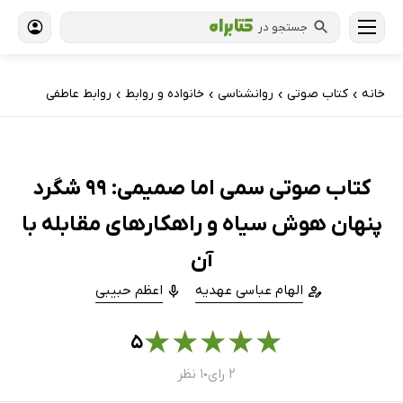
جستجو در
خانه
کتاب‌ صوتی
روانشناسی
خانواده و روابط
روابط عاطفی
›
›
›
›
کتاب صوتی سمی اما صمیمی: 99 شگرد
پنهان هوش سیاه و راهکارهای مقابله با
آن
الهام عباسی عهدیه
اعظم حبیبی
★
★
★
★
★
۵
۲ رای
۱ نظر
●