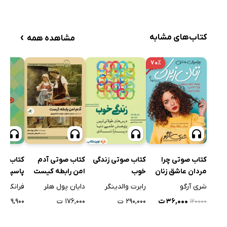
›
کتاب‌های مشابه
مشاهده همه
۷۰٪
کتاب صوتی چرا
کتاب صوتی زندگی
کتاب صوتی آدم
کتاب صو
مردان عاشق زنان
خوب
امن رابطه کیست
پاسپورت
زیرک می‌شوند؟
ویزا برا
شری آرگو
رابرت والدینگر
دایان پول هلر
فرانک کل
۳۶,۰۰۰ ت
۲۹۰,۰۰۰ ت
۱۷۶,۰۰۰ ت
۳۹,۹۰۰ ت
۱۲۰۰۰۰