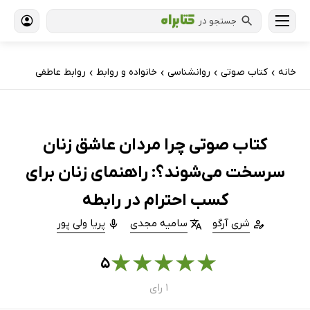
جستجو در
خانه
کتاب‌ صوتی
روانشناسی
خانواده و روابط
روابط عاطفی
›
›
›
›
کتاب صوتی چرا مردان عاشق زنان
سرسخت می‌شوند؟: راهنمای زنان برای
کسب احترام در رابطه
شری آرگو
سامیه مجدی
پریا ولی پور
★
★
★
★
★
۵
۱ رای