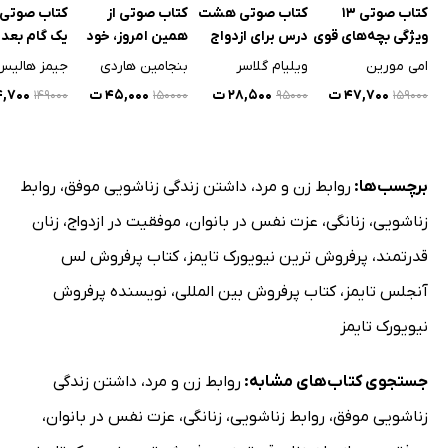
کتاب صوتی 13
کتاب صوتی هشت
کتاب صوتی از
کتاب صوتی 
ویژگی بچه‌های قوی
درس برای ازدواج
همین امروز، خود
یک گام بعد 
شادتر
آینده‌ات شو
سالگی
امی مورین
ویلیام گلاسر
بنجامین هاردی
جیمز هالیس
۴۷,۷۰۰ ت
۲۸,۵۰۰ ت
۴۵,۰۰۰ ت
۴۴,۷۰۰
۱۴۹۰۰۰
۱۵۰۰۰۰
۹۵۰۰۰
۱۵۹۰۰۰
برچسب‌ها:
روابط زن و مرد
،
داشتن زندگی زناشویی موفق
،
روابط
زناشویی
،
زنانگی
،
عزت نفس در بانوان
،
موفقیت در ازدواج
،
زنان
قدرتمند
،
پرفروش ترین نیویورک تایمز
،
کتاب پرفروش لس
آنجلس تایمز
،
کتاب پرفروش بین المللی
،
نویسنده پرفروش
نیویورک تایمز
جستجوی کتاب‌های مشابه:
روابط زن و مرد
،
داشتن زندگی
زناشویی موفق
،
روابط زناشویی
،
زنانگی
،
عزت نفس در بانوان
،