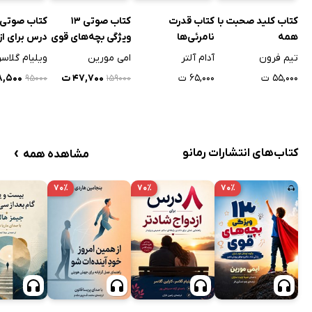
کتاب کلید صحبت با
کتاب قدرت
کتاب صوتی 13
کتاب صوتی
همه
نامرئی‌ها
ویژگی بچه‌های قوی
درس برای از
شادتر
تیم فرون
آدام آلتر
امی مورین
ویلیام گلاسر
۵۵,۰۰۰ ت
۶۵,۰۰۰ ت
۴۷,۷۰۰ ت
۲۸,۵۰۰
۹۵۰۰۰
۱۵۹۰۰۰
›
کتاب‌های انتشارات رمانو
مشاهده همه
۷۰٪
۷۰٪
۷۰٪