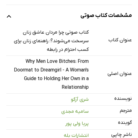
نمونه
مشخصات کتاب صوتی
معرفی
کتاب صوتی چرا مردان عاشق زنان
2 دقیقه
عنوان کتاب
سرسخت می‌شوند؟: راهنمای زنان برای
فصل اول: از پادری تا دختر رؤیاها
40 دقیقه
کسب احترام در رابطه
فصل دوم: چرا مردها زیرک‌ها را ترجیح می‌دهند؟
31 دقیقه
Why Men Love Bitches: From
Doormat to Dreamgirl - A Woman's
فصل سوم: دوره‌ی نامزدی
21 دقیقه
عنوان اصلی
Guide to Holding Her Own in a
فصل چهارم: چگونه کارگردان رابطه‌ی خود باشیم؟
54 دقیقه
Relationship
فصل پنجم: دیگر از غر زدن دست بردارید
51 دقیقه
نویسنده
شری آرگو
فصل ششم: راهنمای کاربردی نقشه‌ی بازی تیم مقابل
47 دقیقه
مترجم
سامیه مجدی
گوینده
فصل هفتم: حفظ غرور و شخصیت در مسائل مالی
44 دقیقه
پریا ولی پور
ناشر چاپی
انتشارات بله
فصل هشتم: چگونه ذهن او را از نو درگیر خود کنید
37 دقیقه