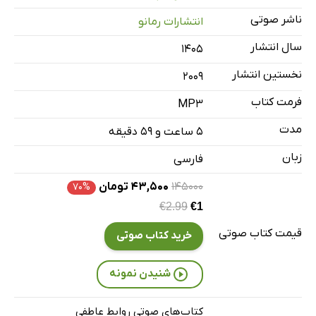
ناشر صوتی
انتشارات رمانو
فصل نهم: نسخه‌ی نو و بهبودیافته‌ی یک زن زیرک
32 دقیقه
سال انتشار
۱۴۰۵
نخستین انتشار
2009
فرمت کتاب
MP3
مدت
۵ ساعت و ۵۹ دقیقه
زبان
فارسی
۱۴۵۰۰۰
۴۳,۵۰۰ تومان
۷۰%
€2.99
€1
قیمت کتاب صوتی
خرید کتاب صوتی
شنیدن نمونه
کتاب‌های صوتی روابط عاطفی