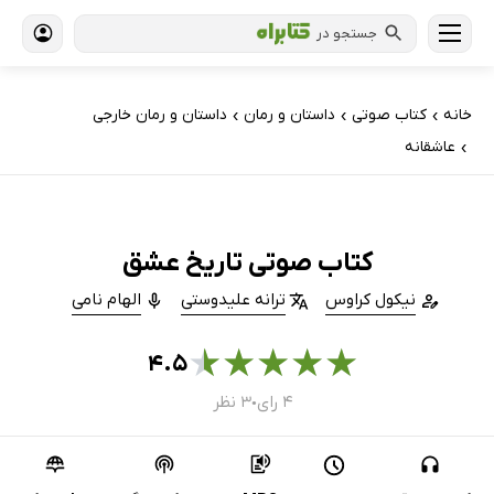
جستجو در
خانه
کتاب‌ صوتی
داستان و رمان
داستان و رمان خارجی
›
›
›
عاشقانه
›
کتاب صوتی تاریخ عشق
نیکول کراوس
ترانه علیدوستی
الهام نامی
★
★
★
★
★
۴.۵
۴ رای
۳ نظر
●