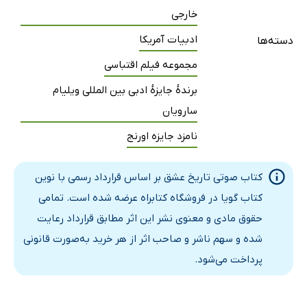
یک چیز خوب
14 دقیقه
خارجی
آخرین باری که تو را دیدم
17 دقیقه
ادبیات آمریکا
دسته‌ها
اگر یک لَمِد وُونیک بود، این کار را می‌کرد؟
17 دقیقه
مجموعه فیلم اقتباسی
آ به‌اضافه‌ی لام
برندهٔ جایزهٔ ادبی بین المللی ویلیام
40 دقیقه
سارویان
نامزد جایزه اورنج
کتاب صوتی تاریخ عشق بر اساس قرارداد رسمی با نوین
کتاب گویا در فروشگاه کتابراه عرضه شده است. تمامی
حقوق مادی و معنوی نشر این اثر مطابق قرارداد رعایت
شده و سهم ناشر و صاحب اثر از هر خرید به‌صورت قانونی
پرداخت می‌شود.