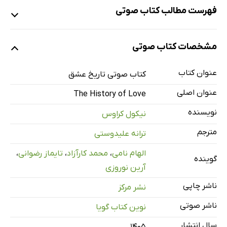
فهرست مطالب کتاب صوتی
نمونه
مشخصات کتاب صوتی
عنوان کتاب
معرفی
کتاب صوتی تاریخ عشق
2 دقیقه
عنوان اصلی
The History of Love
آخرین گفته‌ها در این دنیا
41 دقیقه
نویسنده
نیکول کراوس
آخرین گفته‌ها در این دنیا ـ قسمت دوم
40 دقیقه
مترجم
ترانه علیدوستی
آخرین گفته‌ها در این دنیا ـ قسمت سوم
42 دقیقه
الهام نامی
،
محمد کارآزاد
،
تایماز رضوانی
،
گوینده
غصه‌ی مادرم
39 دقیقه
آرین نوروزی
غصه‌ی مادرم ـ قسمت دوم
50 دقیقه
ناشر چاپی
نشر مرکز
مرا ببخش
35 دقیقه
ناشر صوتی
نوین کتاب گویا
یک وجدِ بی‌پایان
38 دقیقه
سال انتشار