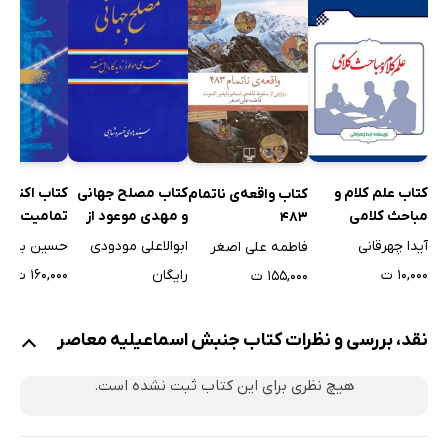
فصل سوم: اسماعیلیه و عرصه قدرت
اسماعیلیه و تشکیل دولت
تغییر مرجعیت سیاسی
انشعاب نزاری‌ها از فاطمیان
سازمان تبلیغات فاطمیان
اندیشه براندازی
کتاب علم کلام و
کتاب مصلح جهانی
کتاب اکنکار:
کتاب واقعه‌ی ناتمام
جدایی دین و سیاست
مباحث کلامی
و مهدی موعود از
تمامیت‌خوا
483
ساختار دولت فاطمیان
دیدگاه شیعه و اهل
آیدا چهرقانی
ابوالاعلی مودودی
حسین بابازا
فاطمه علی اصغر
‌ الگوی حکمرانی خلفای راشدین
سنت
۱۰,۰۰۰ ت
رایگان
۱۶۰,۰۰۰ ت
۱۵۵,۰۰۰ ت
الگوی حکمرانی معاصر
فصل چهارم: اسماعیلیه و تحول آموزشی
نقد، بررسی و نظرات کتاب جنبش اسماعیلیه معاصر
علم در آموزه‌های اسماعیلیه
هیچ نظری برای این کتاب ثبت نشده است.
عقل‌گرایی و اسماعیلیه
جهان‌شناسی اسماعیلیه