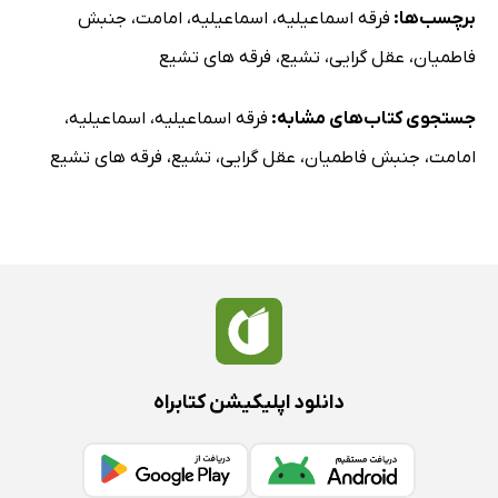
مناسک اسماعیلیه
برچسب‌ها:
فرقه اسماعیلیه
،
اسماعیلیه
،
امامت
،
جنبش
الف) انجام آداب براساس زمان
فاطمیان
،
عقل گرایی
،
تشیع
،
فرقه های تشیع
ب) انجام آداب براساس مکان
ج) نحوه انجام آداب
جستجوی کتاب‌های مشابه:
فرقه اسماعیلیه
،
اسماعیلیه
،
‌ویژگی‌های مناسک
امامت
،
جنبش فاطمیان
،
عقل گرایی
،
تشیع
،
فرقه های تشیع
‌شریعت‌گرایی اسماعیلیه
مناسک مالی (خمس و زکات)
مناسک نماز
‌مناسک روزه
‌مناسک حج
باورهای موثر اسماعیلیه
منابع تحقیق
دانلود اپلیکیشن کتابراه
منابع انگلیسی