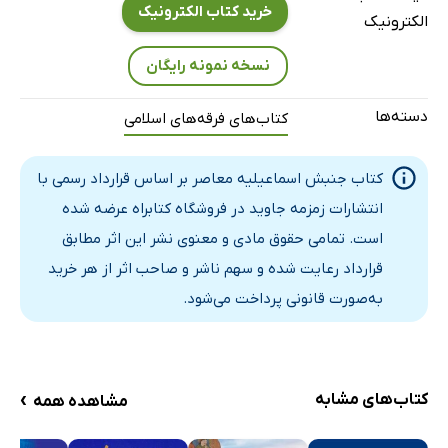
نخستین‌ الگوی امامت اسماعیلیه (1)
خرید کتاب الکترونیک
الکترونیک
الگوی امامان مستعلیه (2)
نسخه نمونه رایگان
الگوی امامان نزاریه (3)
‌ الگوی سلسله امامان آقاخان‌ها
دسته‌ها
کتاب‌های فرقه‌های اسلامی
آقاخان‌ها
جریان‌شناسی درونی جنبش اسماعیلیه
کتاب جنبش اسماعیلیه معاصر بر اساس قرارداد رسمی با
جریان سبعیه
انتشارات زمزمه جاوید در فروشگاه کتابراه عرضه شده
جریان باطنیه
است. تمامی حقوق مادی و معنوی نشر این اثر مطابق
جریان‌ قرامطه
قرارداد رعایت شده و سهم ناشر و صاحب اثر از هر خرید
جریان خطابیه
به‌صورت قانونی پرداخت می‌شود.
تأثیر مذهب در جنبش‌ها
عنصر انسان
اجتهاد مذهبی
›
کتاب‌های مشابه
مشاهده همه
فقه سیاسی و امامت