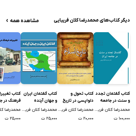
جُستاری از تاریخ فقه اسماعیلیه
گسترش علوم در دوره فاطمیان
›
دیگر کتاب‌های محمدرضا کلان فریبایی
تجارت و کشاورزی
مشاهده همه
رسائل اخوان الصفا
تاریخ‌نگاری اسماعیلیه
بنیاد آقاخان
گفتمان هنری اسماعیلیه
فصل پنجم: اسماعیلیه معاصر
مطالعات اسماعیلی
گروه‌های معاصر اسماعیلیه
کتاب تحول و
کتاب گفتمان ایران
کتاب تغییر
کتاب گفتمان تجدد
الف) طیبی‌ها–بهره‌ها
دلواپسی در تاریخ
و جهان آینده
فرهنگ در ج
و سنت در جامعه
اسلام
ایران
ایران
ب) نزاری‌ها-خوجه‌ها
محمدرضا کلان فریبایی
محمدرضا کلان فریبایی
محمدرضا کلان فریبایی
‌شخصیت‌های مذهبی خوجه
۲۰,۰۰۰ ت
۲۵,۰۰۰ ت
۲۵,۰۰۰ ت
۱۰۰,۰۰۰ ت
‌فدراسیون جهانی