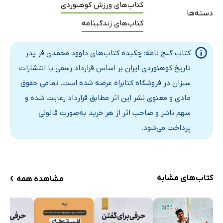
کتاب‌های ورزش کوهنوردی
دسته‌ها
تاریخ مختصر کوه‌نوردی ایران و جهان
کتاب‌های زندگینامه
ریشه‌های کهن کوه‌نوردی ایران
اروپاییان، اولین بنیان‌گذاران کوه‌نوردی فنی در دنیای نوین
کتاب گنج نامه: چکیده کتاب‌های داوود محمدی فر پدر
نخستین آغازگران
تاریخ کوهنوردی ایران بر اساس قرارداد رسمی با انتشارات
دماوند، نماد ملی ایران، میراث کوه‌نوردی جهان
سبزان در فروشگاه کتابراه عرضه شده است. تمامی حقوق
دماوند، کهن‌ترین کوه صعود شده‌ی تاریخ جهان کوه‌نوردی
مادی و معنوی نشر این اثر مطابق قرارداد رعایت شده و
کهن‌ترین کوه صعود شده تاریخ، میراث کوه‌نوردی جهان
سهم ناشر و صاحب اثر از هر خرید به‌صورت قانونی
هفتاد سال با فدراسیون
پرداخت می‌شود.
قائم به شخص بودن در کوه‌نوردی
نحوه پرسمان و انتقاد
کوه بانو
›
کتاب‌های مشابه
مشاهده همه
جایگاه زنان در ورزش کوه‌نوردی
تاریخ عمومی کوه‌نوردی و غارنوردی ایران
اشاره مختصر از سرزمین زیبای ایران و راهکارهای پیشگیرانه