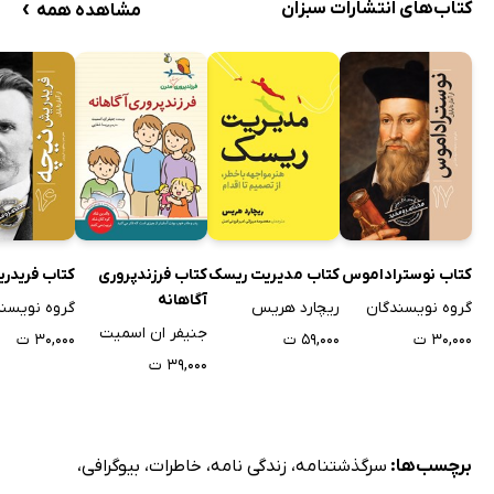
›
کتاب‌های انتشارات سبزان
مشاهده همه
کتاب نوستراداموس
کتاب مدیریت ریسک
کتاب فرزندپروری
کتاب فریدر
آگاهانه
گروه نویسندگان
ریچارد هریس
گروه نویسن
جنیفر ان اسمیت
۳۰,۰۰۰ ت
۵۹,۰۰۰ ت
۳۰,۰۰۰ ت
۳۹,۰۰۰ ت
برچسب‌ها:
سرگذشتنامه
،
زندگی نامه
،
خاطرات
،
بیوگرافی
،